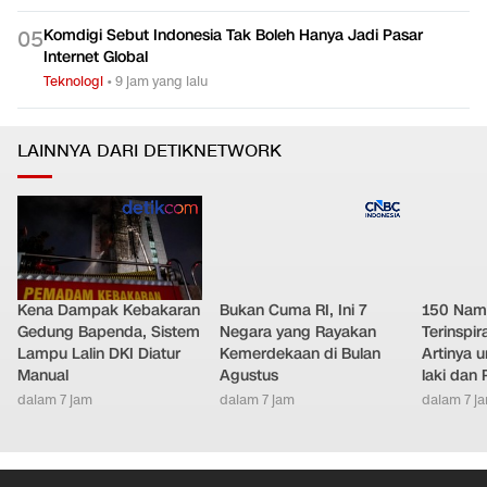
Internet Global
Teknologi
•
9 jam yang lalu
LAINNYA DARI DETIKNETWORK
Kena Dampak Kebakaran
Bukan Cuma RI, Ini 7
150 Nam
Gedung Bapenda, Sistem
Negara yang Rayakan
Terinspir
Lampu Lalin DKI Diatur
Kemerdekaan di Bulan
Artinya 
Manual
Agustus
laki dan
dalam 7 jam
dalam 7 jam
dalam 7 j