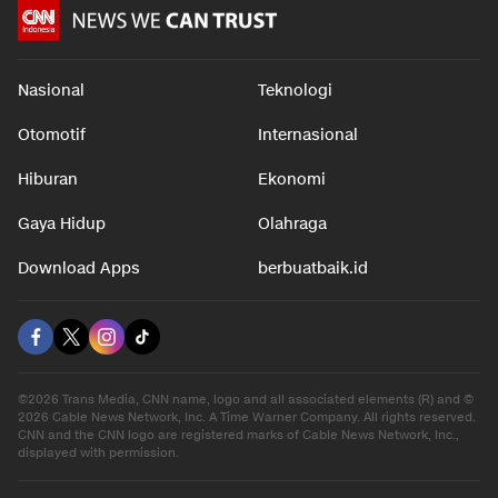
Nasional
Teknologi
Otomotif
Internasional
Hiburan
Ekonomi
Gaya Hidup
Olahraga
Download Apps
berbuatbaik.id
©2026 Trans Media, CNN name, logo and all associated elements (R) and ©
2026 Cable News Network, Inc. A Time Warner Company. All rights reserved.
CNN and the CNN logo are registered marks of Cable News Network, Inc.,
displayed with permission.
Tentang Kami
|
Redaksi
|
Pedoman Media Siber
|
Disclaimer