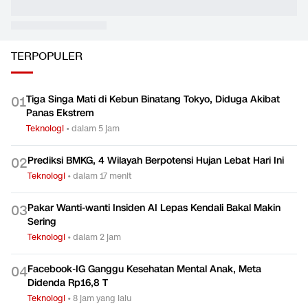
TERPOPULER
Tiga Singa Mati di Kebun Binatang Tokyo, Diduga Akibat
0
1
Panas Ekstrem
Teknologi
•
dalam 5 jam
Prediksi BMKG, 4 Wilayah Berpotensi Hujan Lebat Hari Ini
0
2
Teknologi
•
dalam 17 menit
Pakar Wanti-wanti Insiden AI Lepas Kendali Bakal Makin
0
3
Sering
Teknologi
•
dalam 2 jam
Facebook-IG Ganggu Kesehatan Mental Anak, Meta
0
4
Didenda Rp16,8 T
Teknologi
•
8 jam yang lalu
Komdigi Sebut Indonesia Tak Boleh Hanya Jadi Pasar
0
5