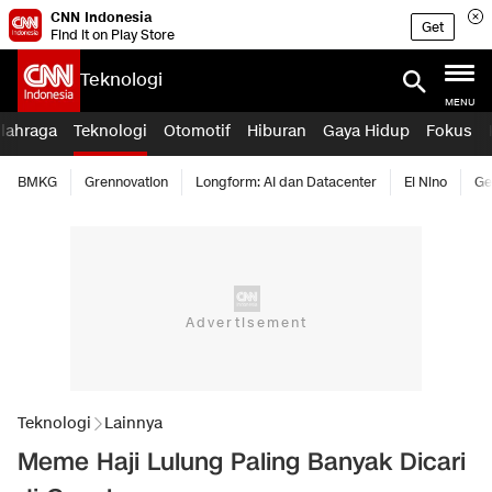
CNN Indonesia
Get
Find it on Play Store
Teknologi
MENU
lahraga
Teknologi
Otomotif
Hiburan
Gaya Hidup
Fokus
BMKG
Grennovation
Longform: AI dan Datacenter
El Nino
Ge
Teknologi
Lainnya
Meme Haji Lulung Paling Banyak Dicari