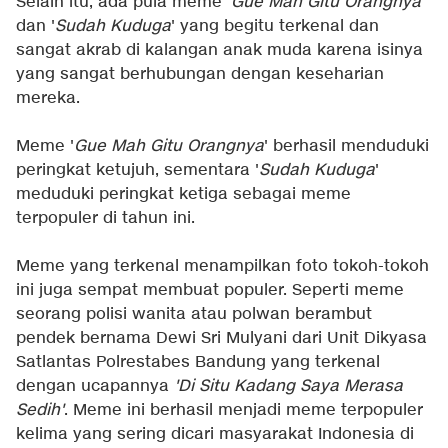
Selain itu, ada pula meme '
Gue Mah Gitu Orangnya
'
dan '
Sudah Kuduga
' yang begitu terkenal dan
sangat akrab di kalangan anak muda karena isinya
yang sangat berhubungan dengan keseharian
mereka.
Meme '
Gue Mah Gitu Orangnya
' berhasil menduduki
peringkat ketujuh, sementara '
Sudah Kuduga
'
meduduki peringkat ketiga sebagai meme
terpopuler di tahun ini.
Meme yang terkenal menampilkan foto tokoh-tokoh
ini juga sempat membuat populer. Seperti meme
seorang polisi wanita atau polwan berambut
pendek bernama Dewi Sri Mulyani dari Unit Dikyasa
Satlantas Polrestabes Bandung yang terkenal
dengan ucapannya
'Di Situ Kadang Saya Merasa
Sedih'
. Meme ini berhasil menjadi meme terpopuler
kelima yang sering dicari masyarakat Indonesia di