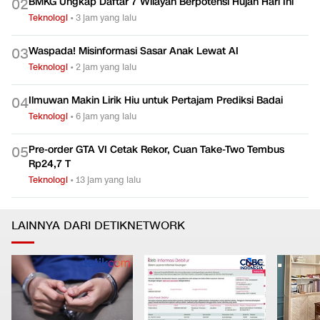
BMKG Ungkap Daftar 7 Wilayah Berpotensi Hujan Hari Ini
0
2
Teknologi
•
3 jam yang lalu
Waspada! Misinformasi Sasar Anak Lewat AI
0
3
Teknologi
•
2 jam yang lalu
Ilmuwan Makin Lirik Hiu untuk Pertajam Prediksi Badai
0
4
Teknologi
•
6 jam yang lalu
Pre-order GTA VI Cetak Rekor, Cuan Take-Two Tembus
0
5
Rp24,7 T
Teknologi
•
13 jam yang lalu
LAINNYA DARI DETIKNETWORK