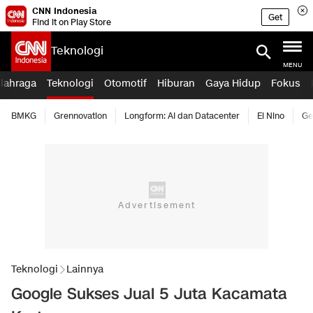
CNN Indonesia
Get
Find it on Play Store
Teknologi
MENU
lahraga
Teknologi
Otomotif
Hiburan
Gaya Hidup
Fokus
BMKG
Grennovation
Longform: AI dan Datacenter
El Nino
Ge
Teknologi
Lainnya
Google Sukses Jual 5 Juta Kacamata