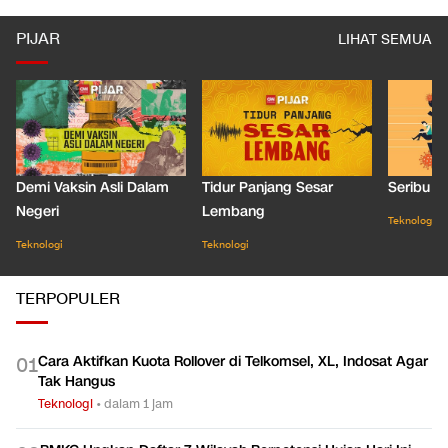
PIJAR
LIHAT SEMUA
Demi Vaksin Asli Dalam
Tidur Panjang Sesar
Seribu J
Negeri
Lembang
Teknologi
Teknologi
Teknologi
TERPOPULER
Cara Aktifkan Kuota Rollover di Telkomsel, XL, Indosat Agar
0
1
Tak Hangus
Teknologi
•
dalam 1 jam