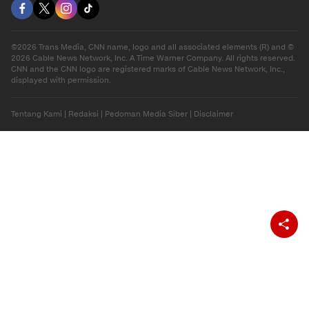
©2026 Trans Media, CNN name, logo and all associated elements (R) and ©
2026 Cable News Network, Inc. A Time Warner Company. All rights reserved.
CNN and the CNN logo are registered marks of Cable News Network, Inc.,
displayed with permission.
Tentang Kami
|
Redaksi
|
Pedoman Media Siber
|
Disclaimer