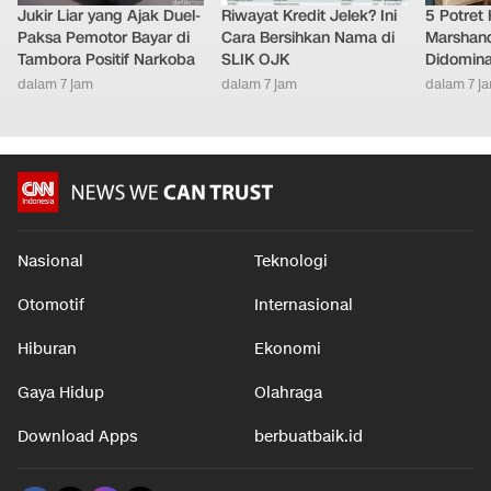
Jukir Liar yang Ajak Duel-
Riwayat Kredit Jelek? Ini
5 Potret
Paksa Pemotor Bayar di
Cara Bersihkan Nama di
Marshand
Tambora Positif Narkoba
SLIK OJK
Didomina
dalam 7 jam
dalam 7 jam
dalam 7 j
Nasional
Teknologi
Otomotif
Internasional
Hiburan
Ekonomi
Gaya Hidup
Olahraga
Download Apps
berbuatbaik.id