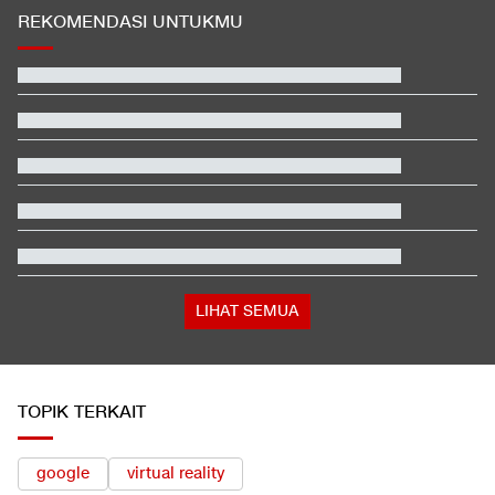
REKOMENDASI UNTUKMU
Beda Nasib Kashmir yang Dikelola India vs Pakistan Jadi
Sorotan
EDUSPORTS: Beda Piala AFF dengan FIFA ASEAN Cup
Jadwal Siaran Langsung Veda Ega di Moto3 Inggris 2026
Hashim Djojohadikusumo Kukuhkan 20 Ormas Baru Kawal
Program Pemerintah
Penjelasan Ending dan Post-credit Spider-Man: Brand New Day
Apa Tujuan Wakil Menteri Perang AS Kunjungi Indonesia?
LIHAT SEMUA
TOPIK TERKAIT
google
virtual reality