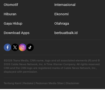
Otomotif
Internasional
Hiburan
Ekonomi
Gaya Hidup
Olahraga
Download Apps
berbuatbaik.id
©2026 Trans Media, CNN name, logo and all associated elements (R) and ©
2026 Cable News Network, Inc. A Time Warner Company. All rights reserved.
CNN and the CNN logo are registered marks of Cable News Network, Inc.,
displayed with permission.
Tentang Kami
|
Redaksi
|
Pedoman Media Siber
|
Disclaimer