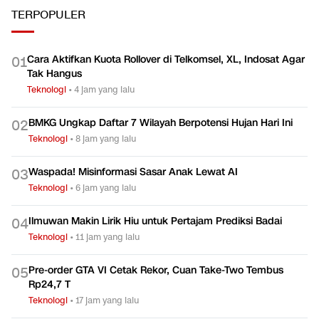
TERPOPULER
Cara Aktifkan Kuota Rollover di Telkomsel, XL, Indosat Agar
0
1
Tak Hangus
Teknologi
•
4 jam yang lalu
BMKG Ungkap Daftar 7 Wilayah Berpotensi Hujan Hari Ini
0
2
Teknologi
•
8 jam yang lalu
Waspada! Misinformasi Sasar Anak Lewat AI
0
3
Teknologi
•
6 jam yang lalu
Ilmuwan Makin Lirik Hiu untuk Pertajam Prediksi Badai
0
4
Teknologi
•
11 jam yang lalu
Pre-order GTA VI Cetak Rekor, Cuan Take-Two Tembus
0
5
Rp24,7 T
Teknologi
•
17 jam yang lalu