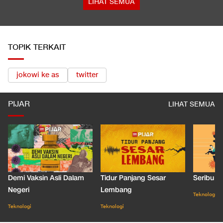
LIHAT SEMUA
TOPIK TERKAIT
jokowi ke as
twitter
PIJAR
LIHAT SEMUA
Demi Vaksin Asli Dalam
Tidur Panjang Sesar
Seribu J
Negeri
Lembang
Teknologi
Teknologi
Teknologi