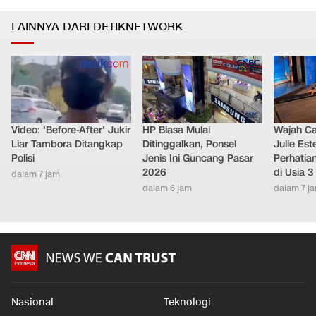
LAINNYA DARI DETIKNETWORK
Video: 'Before-After' Jukir
HP Biasa Mulai
Wajah Ca
Liar Tambora Ditangkap
Ditinggalkan, Ponsel
Julie Este
Polisi
Jenis Ini Guncang Pasar
Perhatian
2026
di Usia 3
dalam 7 jam
dalam 6 jam
dalam 7 j
Nasional
Teknologi