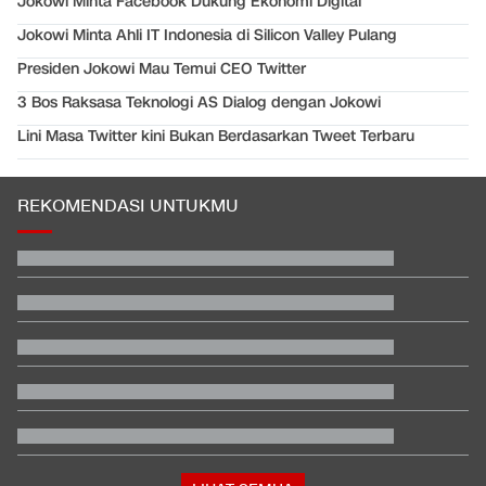
Jokowi Minta Facebook Dukung Ekonomi Digital
Jokowi Minta Ahli IT Indonesia di Silicon Valley Pulang
Presiden Jokowi Mau Temui CEO Twitter
3 Bos Raksasa Teknologi AS Dialog dengan Jokowi
Lini Masa Twitter kini Bukan Berdasarkan Tweet Terbaru
REKOMENDASI UNTUKMU
EDUSPORTS: Beda Piala AFF dengan FIFA ASEAN Cup
Jadwal Siaran Langsung Veda Ega di Moto3 Inggris 2026
Beda Nasib Kashmir yang Dikelola India vs Pakistan Jadi
Sorotan
Hasil MotoGP Inggris 2026: Fernandez Juara, Martin Kedua
Penampakan Ruang Penyimpanan Ratusan Senjata di Yayasan
Sekolah
Apa Tujuan Wakil Menteri Perang AS Kunjungi Indonesia?