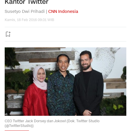
Kantor Twitter
Susetyo Dwi Prihadi |
CNN Indonesia
Kamis, 18 Feb 2016 09:31 WIB
CEO Twitter Jack Dorsey dan Jokowi (Dok. Twitter Studio
(@TwitterStudio))