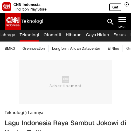
CNN Indonesia
Get
Find it on Play Store
Teknologi
MENU
lahraga
Teknologi
Otomotif
Hiburan
Gaya Hidup
Fokus
BMKG
Grennovation
Longform: AI dan Datacenter
El Nino
Ge
Teknologi
Lainnya
Lagu Indonesia Raya Sambut Jokowi di