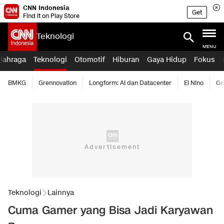
CNN Indonesia
Get
Find it on Play Store
Teknologi
MENU
lahraga
Teknologi
Otomotif
Hiburan
Gaya Hidup
Fokus
BMKG
Grennovation
Longform: AI dan Datacenter
El Nino
Ge
Teknologi
Lainnya
Cuma Gamer yang Bisa Jadi Karyawan