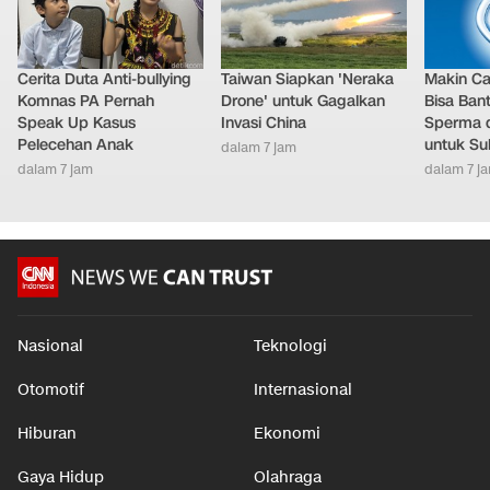
Cerita Duta Anti-bullying
Taiwan Siapkan 'Neraka
Makin Ca
Komnas PA Pernah
Drone' untuk Gagalkan
Bisa Ban
Speak Up Kasus
Invasi China
Sperma 
Pelecehan Anak
untuk Su
dalam 7 jam
dalam 7 jam
dalam 7 j
Nasional
Teknologi
Otomotif
Internasional
Hiburan
Ekonomi
Gaya Hidup
Olahraga