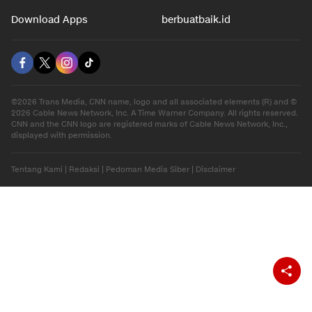
Download Apps
berbuatbaik.id
©2026 Trans Media, CNN name, logo and all associated elements (R) and ©
2026 Cable News Network, Inc. A Time Warner Company. All rights reserved.
CNN and the CNN logo are registered marks of Cable News Network, Inc.,
displayed with permission.
Tentang Kami
|
Redaksi
|
Pedoman Media Siber
|
Disclaimer