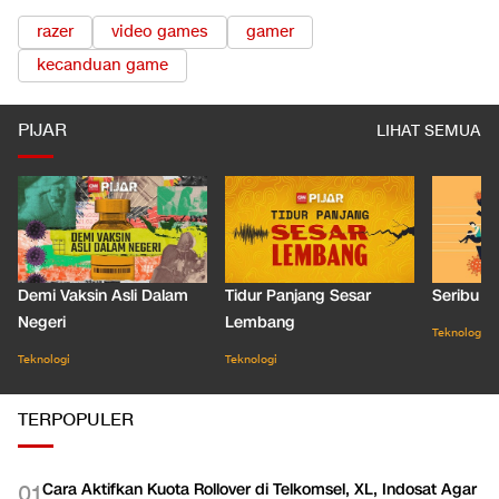
razer
video games
gamer
kecanduan game
PIJAR
LIHAT SEMUA
Demi Vaksin Asli Dalam
Tidur Panjang Sesar
Seribu J
Negeri
Lembang
Teknologi
Teknologi
Teknologi
TERPOPULER
Cara Aktifkan Kuota Rollover di Telkomsel, XL, Indosat Agar
0
1