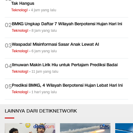
Tak Hangus
Teknologi
•
4 jam yang lalu
BMKG Ungkap Daftar 7 Wilayah Berpotensi Hujan Hari Ini
0
2
Teknologi
•
8 jam yang lalu
Waspada! Misinformasi Sasar Anak Lewat AI
0
3
Teknologi
•
6 jam yang lalu
Ilmuwan Makin Lirik Hiu untuk Pertajam Prediksi Badai
0
4
Teknologi
•
11 jam yang lalu
Prediksi BMKG, 4 Wilayah Berpotensi Hujan Lebat Hari Ini
0
5
Teknologi
•
1 hari yang lalu
LAINNYA DARI DETIKNETWORK