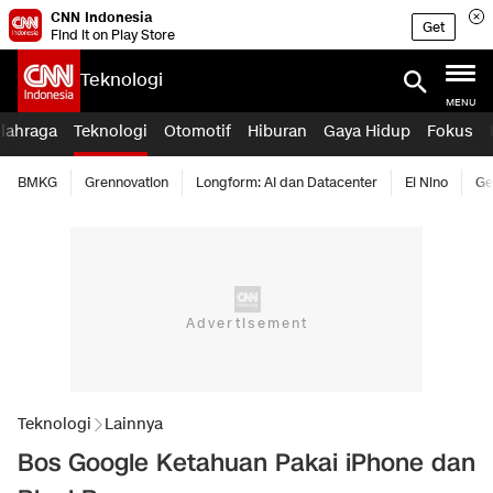
CNN Indonesia
Get
Find it on Play Store
Teknologi
MENU
lahraga
Teknologi
Otomotif
Hiburan
Gaya Hidup
Fokus
BMKG
Grennovation
Longform: AI dan Datacenter
El Nino
Ge
Teknologi
Lainnya
Bos Google Ketahuan Pakai iPhone dan