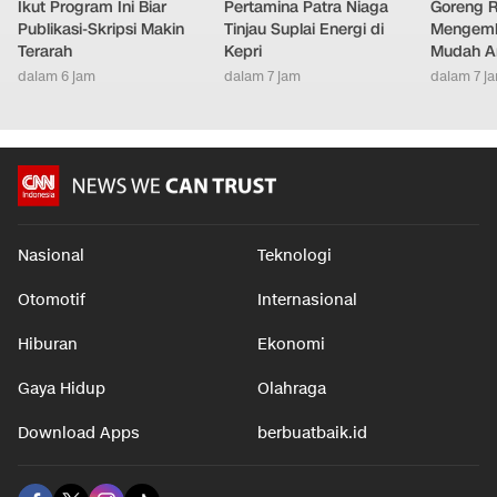
Ikut Program Ini Biar
Pertamina Patra Niaga
Goreng 
Publikasi-Skripsi Makin
Tinjau Suplai Energi di
Mengemb
Terarah
Kepri
Mudah An
dalam 6 jam
dalam 7 jam
dalam 7 j
Nasional
Teknologi
Otomotif
Internasional
Hiburan
Ekonomi
Gaya Hidup
Olahraga
Download Apps
berbuatbaik.id