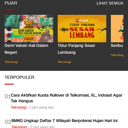
PIJAR
LIHAT SEMUA
Demi Vaksin Asli Dalam
Tidur Panjang Sesar
Seribu J
Negeri
Lembang
Teknologi
Teknologi
Teknologi
TERPOPULER
Cara Aktifkan Kuota Rollover di Telkomsel, XL, Indosat Agar
0
1
Tak Hangus
Teknologi
•
1 jam yang lalu
BMKG Ungkap Daftar 7 Wilayah Berpotensi Hujan Hari Ini
0
2
Teknologi
•
5 jam yang lalu