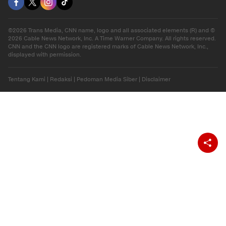
©2026 Trans Media, CNN name, logo and all associated elements (R) and ©
2026 Cable News Network, Inc. A Time Warner Company. All rights reserved.
CNN and the CNN logo are registered marks of Cable News Network, Inc.,
displayed with permission.
Tentang Kami
|
Redaksi
|
Pedoman Media Siber
|
Disclaimer