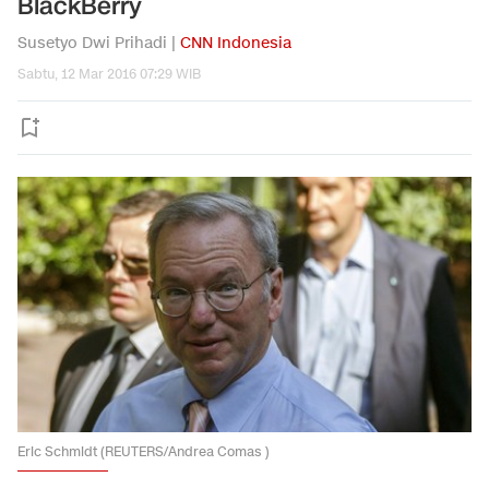
BlackBerry
Susetyo Dwi Prihadi |
CNN Indonesia
Sabtu, 12 Mar 2016 07:29 WIB
Eric Schmidt (REUTERS/Andrea Comas )