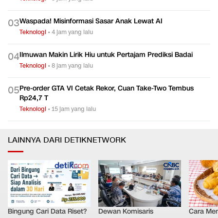
Waspada! Misinformasi Sasar Anak Lewat AI
0
3
Teknologi
•
4 jam yang lalu
Ilmuwan Makin Lirik Hiu untuk Pertajam Prediksi Badai
0
4
Teknologi
•
8 jam yang lalu
Pre-order GTA VI Cetak Rekor, Cuan Take-Two Tembus
0
5
Rp24,7 T
Teknologi
•
15 jam yang lalu
LAINNYA DARI DETIKNETWORK
Bingung Cari Data Riset?
Dewan Komisaris
Cara Me