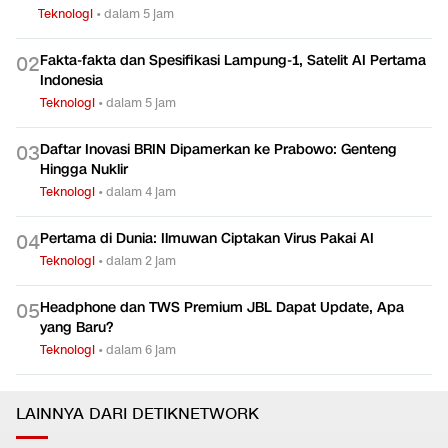
Teknologi
•
dalam 5 jam
Fakta-fakta dan Spesifikasi Lampung-1, Satelit AI Pertama
0
2
Indonesia
Teknologi
•
dalam 5 jam
Daftar Inovasi BRIN Dipamerkan ke Prabowo: Genteng
0
3
Hingga Nuklir
Teknologi
•
dalam 4 jam
Pertama di Dunia: Ilmuwan Ciptakan Virus Pakai AI
0
4
Teknologi
•
dalam 2 jam
Headphone dan TWS Premium JBL Dapat Update, Apa
0
5
yang Baru?
Teknologi
•
dalam 6 jam
LAINNYA DARI DETIKNETWORK