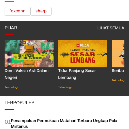
foxconn
sharp
PIJAR
LIHAT SEMUA
Demi Vaksin Asli Dalam
Tidur Panjang Sesar
Seribu J
Negeri
Lembang
Teknologi
Teknologi
Teknologi
TERPOPULER
Penampakan Permukaan Matahari Terbaru Ungkap Pola
0
1
Misterius