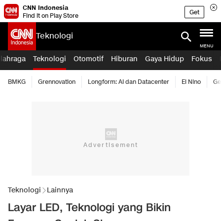
CNN Indonesia
Get
Find it on Play Store
Teknologi
MENU
lahraga
Teknologi
Otomotif
Hiburan
Gaya Hidup
Fokus
BMKG
Grennovation
Longform: AI dan Datacenter
El Nino
Ge
Teknologi
Lainnya
Layar LED, Teknologi yang Bikin