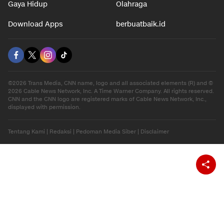
Gaya Hidup
Olahraga
Download Apps
berbuatbaik.id
©2026 Trans Media, CNN name, logo and all associated elements (R) and ©
2026 Cable News Network, Inc. A Time Warner Company. All rights reserved.
CNN and the CNN logo are registered marks of Cable News Network, Inc.,
displayed with permission.
Tentang Kami
|
Redaksi
|
Pedoman Media Siber
|
Disclaimer