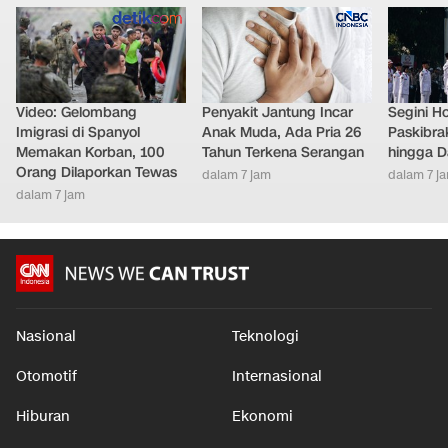
Video: Gelombang
Penyakit Jantung Incar
Segini H
Imigrasi di Spanyol
Anak Muda, Ada Pria 26
Paskibra
Memakan Korban, 100
Tahun Terkena Serangan
hingga D
Orang Dilaporkan Tewas
dalam 7 jam
dalam 7 j
dalam 7 jam
Nasional
Teknologi
Otomotif
Internasional
Hiburan
Ekonomi