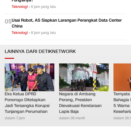
Fungsinya?
Teknologi
•
6 jam yang lalu
Usai Robot, AS Siapkan Larangan Perangkat Data Center
0
5
China
Teknologi
•
8 jam yang lalu
LAINNYA DARI DETIKNETWORK
Eks Ketua DPRD
Negara di Ambang
Ternyata
Ponorogo Ditetapkan
Perang, Presiden
Bahagia 
Jadi Tersangka Korupsi
Dievakuasi Kendaraan
5 Warna 
Tunjangan Perumahan
Lapis Baja
Kesehari
dalam 7 jam
dalam 36 menit
dalam 26 