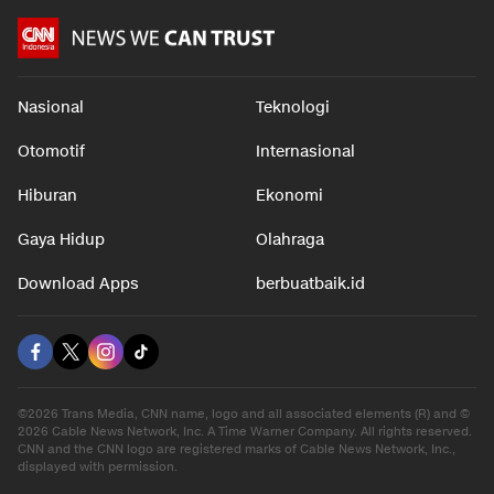
Nasional
Teknologi
Otomotif
Internasional
Hiburan
Ekonomi
Gaya Hidup
Olahraga
Download Apps
berbuatbaik.id
©2026 Trans Media, CNN name, logo and all associated elements (R) and ©
2026 Cable News Network, Inc. A Time Warner Company. All rights reserved.
CNN and the CNN logo are registered marks of Cable News Network, Inc.,
displayed with permission.