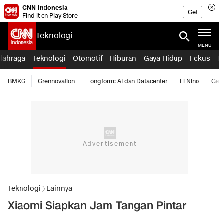
CNN Indonesia
Get
Find it on Play Store
Teknologi
MENU
lahraga
Teknologi
Otomotif
Hiburan
Gaya Hidup
Fokus
BMKG
Grennovation
Longform: AI dan Datacenter
El Nino
Ge
Teknologi
Lainnya
Xiaomi Siapkan Jam Tangan Pintar