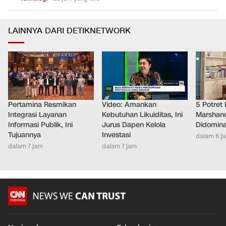
LAINNYA DARI DETIKNETWORK
Pertamina Resmikan
Video: Amankan
5 Potret
Integrasi Layanan
Kebutuhan Likuiditas, Ini
Marshand
Informasi Publik, Ini
Jurus Dapen Kelola
Didomina
Tujuannya
Investasi
dalam 6 j
dalam 7 jam
dalam 7 jam