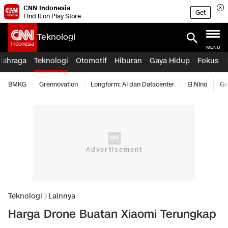
CNN Indonesia
Get
Find it on Play Store
Teknologi
MENU
lahraga
Teknologi
Otomotif
Hiburan
Gaya Hidup
Fokus
BMKG
Grennovation
Longform: AI dan Datacenter
El Nino
Ge
Teknologi
Lainnya
Harga Drone Buatan Xiaomi Terungkap