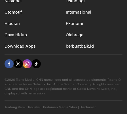
Nasional
Teknologi
Otomotif
Internasional
Hiburan
Ekonomi
Gaya Hidup
Olahraga
Download Apps
berbuatbaik.id
©2026 Trans Media, CNN name, logo and all associated elements (R) and ©
2026 Cable News Network, Inc. A Time Warner Company. All rights reserved.
CNN and the CNN logo are registered marks of Cable News Network, Inc.,
displayed with permission.
Tentang Kami
|
Redaksi
|
Pedoman Media Siber
|
Disclaimer