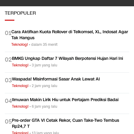
TERPOPULER
Cara Aktifkan Kuota Rollover di Telkomsel, XL, Indosat Agar
0
1
Tak Hangus
Teknologi
•
dalam 35 menit
BMKG Ungkap Daftar 7 Wilayah Berpotensi Hujan Hari Ini
0
2
Teknologi
•
3 jam yang lalu
Waspada! Misinformasi Sasar Anak Lewat AI
0
3
Teknologi
•
2 jam yang lalu
Ilmuwan Makin Lirik Hiu untuk Pertajam Prediksi Badai
0
4
Teknologi
•
6 jam yang lalu
Pre-order GTA VI Cetak Rekor, Cuan Take-Two Tembus
0
5
Rp24,7 T
Teknologi
•
13 jam yang lalu