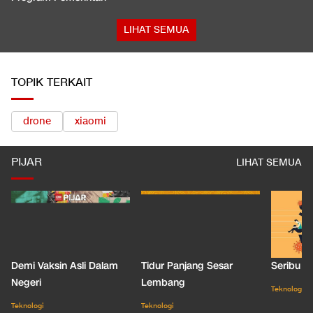
LIHAT SEMUA
TOPIK TERKAIT
drone
xiaomi
PIJAR
LIHAT SEMUA
Demi Vaksin Asli Dalam
Tidur Panjang Sesar
Seribu J
Negeri
Lembang
Teknologi
Teknologi
Teknologi