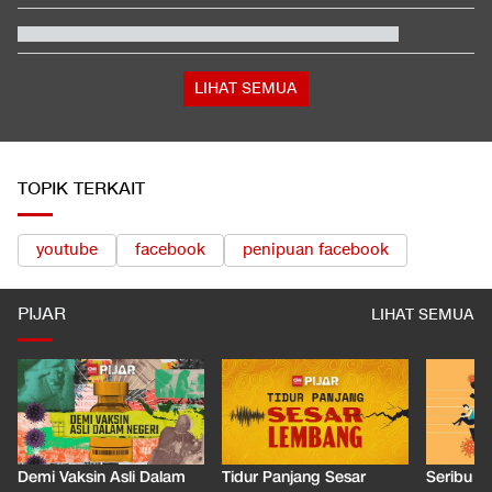
Kontroversi Wasit Batalkan Kartu Merah Pemain Singapura di
Piala AFF
Berada dalam Satu Negara, Apa Beda Pasukan Houthi & Militer
Yaman?
5 Hal Menarik soal Dear You, Salah Satu Film China Terlaris
2026
LIHAT SEMUA
TOPIK TERKAIT
youtube
facebook
penipuan facebook
PIJAR
LIHAT SEMUA