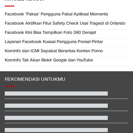
Facebook 'Paksa' Pengguna Pakai Aplikasi Moments
Facebook Aktifkan Fitur Safety Check Usai Tragedi di Orlando
Facebook Kini Bisa Tampilkan Foto 360 Derajat
Layanan Facebook Kuasai Pengguna Ponsel Pintar
Kominfo dan ICMI Sepakat Berantas Konten Porno
Kominfo Tak Akan Blokir Google dan YouTube
REKOMENDASI UNTUKMU
Hashim Djojohadikusumo Kukuhkan 20 Ormas Baru Kawal
Program Pemerintah
Video Mesum 'Yang Wis Yang' Banyuwangi, Pemeran Pria Jadi
Tersangka
Diamuk Gelombang Panas, Korea Utara Sarankan Warga
Makan Daging Anjing