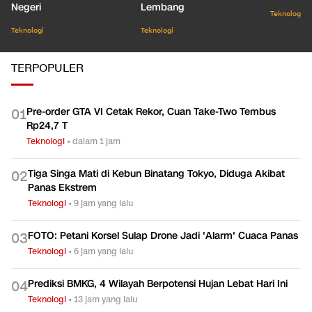
Demi Vaksin Asli Dalam
Tidur Panjang Sesar
Seribu J
Negeri
Lembang
Teknologi
Teknologi
Teknologi
TERPOPULER
Pre-order GTA VI Cetak Rekor, Cuan Take-Two Tembus
0
1
Rp24,7 T
Teknologi
•
dalam 1 jam
Tiga Singa Mati di Kebun Binatang Tokyo, Diduga Akibat
0
2
Panas Ekstrem
Teknologi
•
9 jam yang lalu
FOTO: Petani Korsel Sulap Drone Jadi 'Alarm' Cuaca Panas
0
3