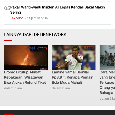
Teknologi
•
6 jam yang lalu
Prediksi BMKG, 4 Wilayah Berpotensi Hujan Lebat Hari Ini
0
4
Teknologi
•
13 jam yang lalu
Pakar Wanti-wanti Insiden AI Lepas Kendali Bakal Makin
0
5
Sering
Teknologi
•
11 jam yang lalu
LAINNYA DARI DETIKNETWORK
Bromo Ditutup Akibat
Lamine Yamal Bernilai
Cara Men
Kebakaran, Wisatawan
Rp8,9 T, Kenapa Pemain
yang Ene
Bisa Ajukan Refund Tiket
Bola Muda Mahal?
Terkuras
Orang ya
dalam 7 jam
dalam 2 jam