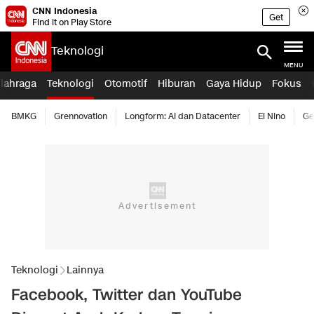
CNN Indonesia
Get
Find it on Play Store
Teknologi
MENU
lahraga
Teknologi
Otomotif
Hiburan
Gaya Hidup
Fokus
BMKG
Grennovation
Longform: AI dan Datacenter
El Nino
Ge
Teknologi
Lainnya
Facebook, Twitter dan YouTube