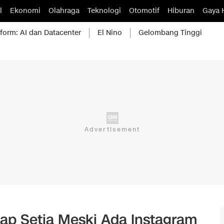
l
Ekonomi
Olahraga
Teknologi
Otomotif
Hiburan
Gaya 
form: AI dan Datacenter
El Nino
Gelombang Tinggi
ap Setia Meski Ada Instagram