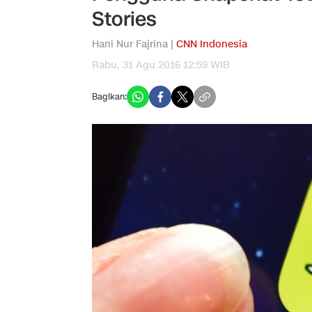
Stories
Hani Nur Fajrina |
CNN Indonesia
Rabu, 31 Agu 2016 12:59 WIB
Bagikan: