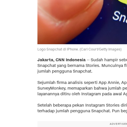
Logo Snapchat di iPhone. (Carl Court/Getty Images)
Jakarta, CNN Indonesia
-- Sudah hampir sebu
Snapchat yang bernama Stories. Munculnya fi
jumlah pengguna Snapchat.
Sejumlah firma analisis seperti App Annie, A
SurveyMonkey, memaparkan bahwa jumlah pen
layanannya ditiru oleh Instagram pada awal A
Setelah beberapa pekan Instagram Stories diri
terhadap jumlah pengguna Snapchat. Pun be
ADVERTISE