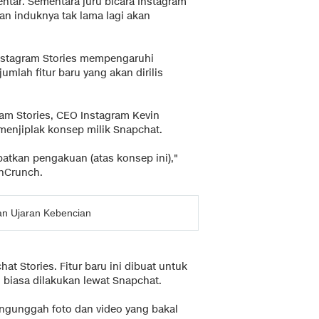
tar. Sementara juru bicara Instagram
n induknya tak lama lagi akan
nstagram Stories mempengaruhi
lah fitur baru yang akan dirilis
ram Stories, CEO Instagram Kevin
enjiplak konsep milik Snapchat.
patkan pengakuan (atas konsep ini),"
chCrunch.
an Ujaran Kebencian
at Stories. Fitur baru ini dibuat untuk
 biasa dilakukan lewat Snapchat.
ngunggah foto dan video yang bakal