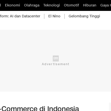
l
Ekonomi
Olahraga
Teknologi
Otomotif
Hiburan
Gaya 
form: AI dan Datacenter
El Nino
Gelombang Tinggi
e-Commerce di Indonesia