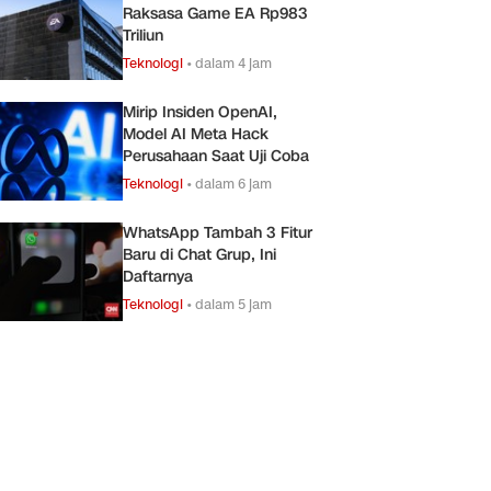
Raksasa Game EA Rp983
Triliun
Teknologi
•
dalam 4 jam
Mirip Insiden OpenAI,
Model AI Meta Hack
Perusahaan Saat Uji Coba
Teknologi
•
dalam 6 jam
WhatsApp Tambah 3 Fitur
Baru di Chat Grup, Ini
Daftarnya
Teknologi
•
dalam 5 jam