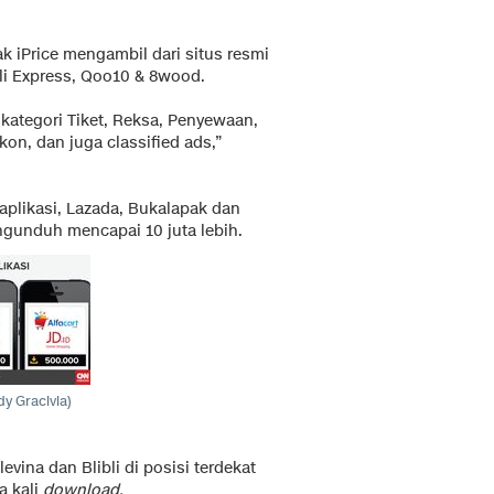
k iPrice mengambil dari situs resmi
li Express, Qoo10 & 8wood.
ategori Tiket, Reksa, Penyewaan,
on, dan juga classified ads,”
plikasi, Lazada, Bukalapak dan
gunduh mencapai 10 juta lebih.
y Gracivia)
vina dan Blibli di posisi terdekat
a kali
download.