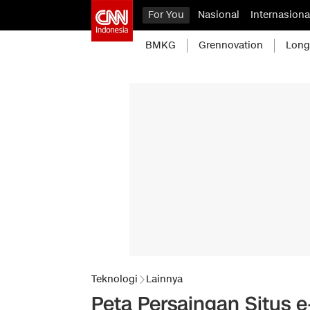
For You
Nasional
Internasiona
BMKG
Grennovation
Long
Teknologi
Lainnya
Peta Persaingan Situs 