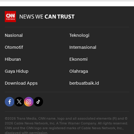
Nasional
Teknologi
Otomotif
Internasional
Hiburan
Ekonomi
Gaya Hidup
Olahraga
Download Apps
berbuatbaik.id
©2026 Trans Media, CNN name, logo and all associated elements (R) and ©
2026 Cable News Network, Inc. A Time Warner Company. All rights reserved.
CNN and the CNN logo are registered marks of Cable News Network, Inc.,
displayed with permission.