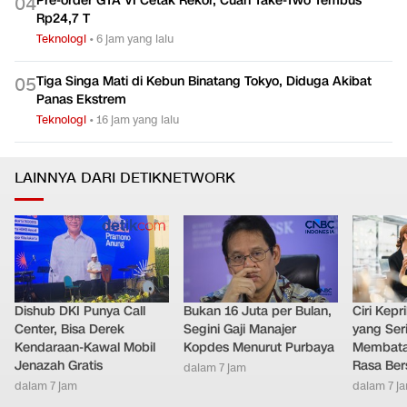
Pre-order GTA VI Cetak Rekor, Cuan Take-Two Tembus
0
4
Rp24,7 T
Teknologi
•
6 jam yang lalu
Tiga Singa Mati di Kebun Binatang Tokyo, Diduga Akibat
0
5
Panas Ekstrem
Teknologi
•
16 jam yang lalu
LAINNYA DARI DETIKNETWORK
Dishub DKI Punya Call
Bukan 16 Juta per Bulan,
Ciri Kep
Center, Bisa Derek
Segini Gaji Manajer
yang Ser
Kendaraan-Kawal Mobil
Kopdes Menurut Purbaya
Membatal
Jenazah Gratis
Rasa Ber
dalam 7 jam
dalam 7 jam
dalam 7 j