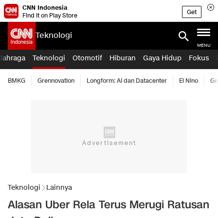
CNN Indonesia
Get
Find it on Play Store
Teknologi
MENU
lahraga
Teknologi
Otomotif
Hiburan
Gaya Hidup
Fokus
BMKG
Grennovation
Longform: AI dan Datacenter
El Nino
Ge
Teknologi
Lainnya
Alasan Uber Rela Terus Merugi Ratusan