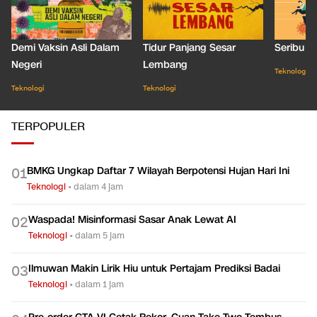
Demi Vaksin Asli Dalam
Tidur Panjang Sesar
Seribu J
Negeri
Lembang
Teknologi
Teknologi
Teknologi
TERPOPULER
BMKG Ungkap Daftar 7 Wilayah Berpotensi Hujan Hari Ini
0
1
Teknologi
•
dalam 4 jam
Waspada! Misinformasi Sasar Anak Lewat AI
0
2
Teknologi
•
dalam 5 jam
Ilmuwan Makin Lirik Hiu untuk Pertajam Prediksi Badai
0
3
Teknologi
•
dalam 1 jam