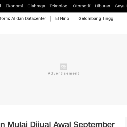
l
Ekonomi
Olahraga
Teknologi
Otomotif
Hiburan
Gaya 
form: AI dan Datacenter
El Nino
Gelombang Tinggi
an Mulai Dijual Awal September