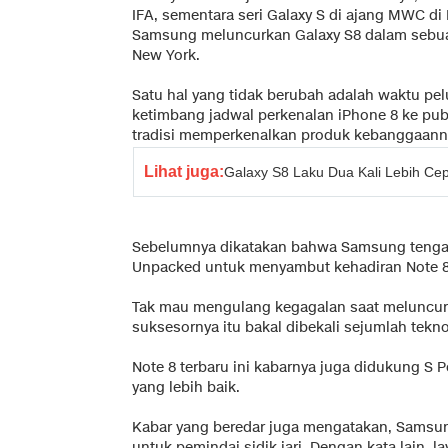
IFA, sementara seri Galaxy S di ajang MWC di
Samsung meluncurkan Galaxy S8 dalam sebuah
New York.
Satu hal yang tidak berubah adalah waktu pel
ketimbang jadwal perkenalan iPhone 8 ke publ
tradisi memperkenalkan produk kebanggaannya
Lihat juga:
Galaxy S8 Laku Dua Kali Lebih Ce
Sebelumnya dikatakan bahwa Samsung tengah
Unpacked untuk menyambut kehadiran Note 8
Tak mau mengulang kegagalan saat meluncurk
suksesornya itu bakal dibekali sejumlah tekno
Note 8 terbaru ini kabarnya juga didukung S P
yang lebih baik.
Kabar yang beredar juga mengatakan, Samsu
untuk pemindai sidik jari. Dengan kata lain, l