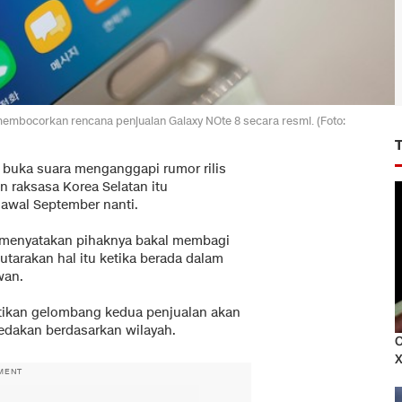
embocorkan rencana penjualan Galaxy NOte 8 secara resmi. (Foto:
 buka suara menganggapi rumor rilis
n raksasa Korea Selatan itu
awal September nanti.
h menyatakan pihaknya bakal membagi
utarakan hal itu ketika berada dalam
wan.
ikan gelombang kedua penjualan akan
edakan berdasarkan wilayah.
C
X
MENT