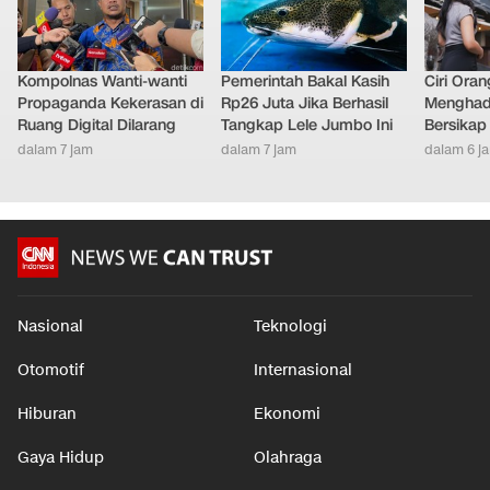
Kompolnas Wanti-wanti
Pemerintah Bakal Kasih
Ciri Oran
Propaganda Kekerasan di
Rp26 Juta Jika Berhasil
Menghad
Ruang Digital Dilarang
Tangkap Lele Jumbo Ini
Bersikap
dalam 7 jam
dalam 7 jam
dalam 6 j
Nasional
Teknologi
Otomotif
Internasional
Hiburan
Ekonomi
Gaya Hidup
Olahraga