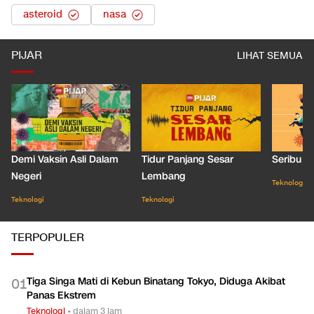
asteroid
nasa
PIJAR
LIHAT SEMUA
Demi Vaksin Asli Dalam
Tidur Panjang Sesar
Seribu J
Negeri
Lembang
Teknologi
Teknologi
Teknologi
TERPOPULER
Tiga Singa Mati di Kebun Binatang Tokyo, Diduga Akibat
0
1
Panas Ekstrem
Teknologi
•
dalam 3 jam