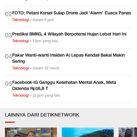
FOTO: Petani Korsel Sulap Drone Jadi 'Alarm' Cuaca Panas
0
2
Teknologi
•
dalam 6 jam
Prediksi BMKG, 4 Wilayah Berpotensi Hujan Lebat Hari Ini
0
3
Teknologi
•
1 jam yang lalu
Pakar Wanti-wanti Insiden AI Lepas Kendali Bakal Makin
0
4
Sering
Teknologi
•
dalam 32 menit
Facebook-IG Ganggu Kesehatan Mental Anak, Meta
0
5
Didenda Rp16,8 T
Teknologi
•
10 jam yang lalu
LAINNYA DARI DETIKNETWORK