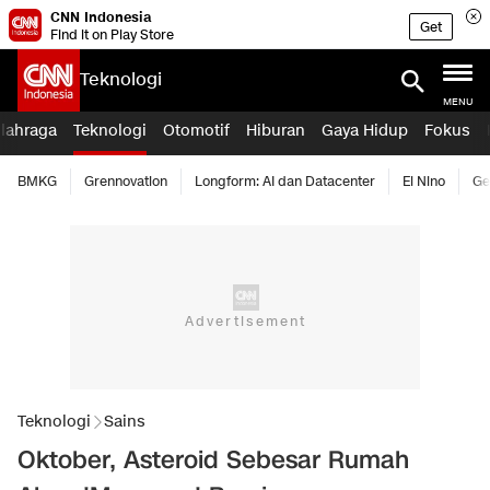
CNN Indonesia
Get
Find it on Play Store
Teknologi
MENU
lahraga
Teknologi
Otomotif
Hiburan
Gaya Hidup
Fokus
BMKG
Grennovation
Longform: AI dan Datacenter
El Nino
Ge
Teknologi
Sains
Oktober, Asteroid Sebesar Rumah