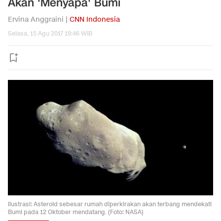
Akan 'Menyapa' Bumi
Ervina Anggraini |
CNN Indonesia
Selasa, 15 Agu 2017 19:46 WIB
Ilustrasi: Asteroid sebesar rumah diperkirakan akan terbang mendekati
Bumi pada 12 Oktober mendatang. (Foto: NASA)