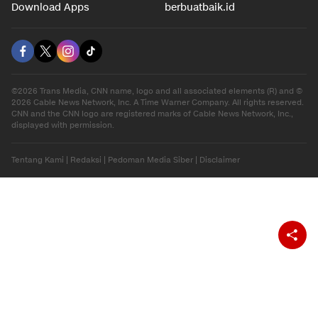
Download Apps
berbuatbaik.id
©2026 Trans Media, CNN name, logo and all associated elements (R) and ©
2026 Cable News Network, Inc. A Time Warner Company. All rights reserved.
CNN and the CNN logo are registered marks of Cable News Network, Inc.,
displayed with permission.
Tentang Kami
|
Redaksi
|
Pedoman Media Siber
|
Disclaimer