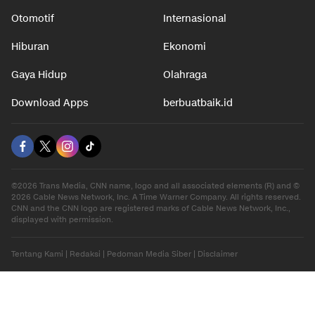
Otomotif
Internasional
Hiburan
Ekonomi
Gaya Hidup
Olahraga
Download Apps
berbuatbaik.id
©2026 Trans Media, CNN name, logo and all associated elements (R) and ©
2026 Cable News Network, Inc. A Time Warner Company. All rights reserved.
CNN and the CNN logo are registered marks of Cable News Network, Inc.,
displayed with permission.
Tentang Kami
|
Redaksi
|
Pedoman Media Siber
|
Disclaimer