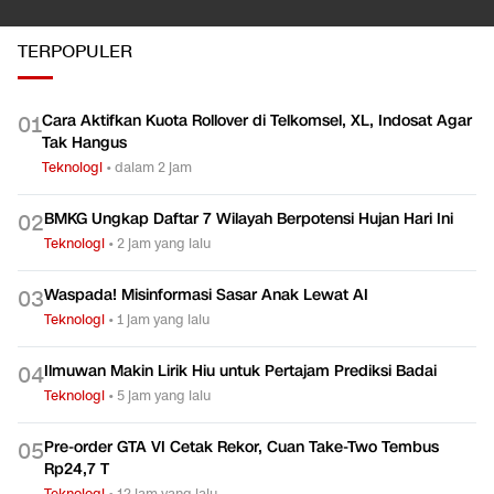
TERPOPULER
Cara Aktifkan Kuota Rollover di Telkomsel, XL, Indosat Agar
0
1
Tak Hangus
Teknologi
•
dalam 2 jam
BMKG Ungkap Daftar 7 Wilayah Berpotensi Hujan Hari Ini
0
2
Teknologi
•
2 jam yang lalu
Waspada! Misinformasi Sasar Anak Lewat AI
0
3
Teknologi
•
1 jam yang lalu
Ilmuwan Makin Lirik Hiu untuk Pertajam Prediksi Badai
0
4
Teknologi
•
5 jam yang lalu
Pre-order GTA VI Cetak Rekor, Cuan Take-Two Tembus
0
5
Rp24,7 T
Teknologi
•
12 jam yang lalu