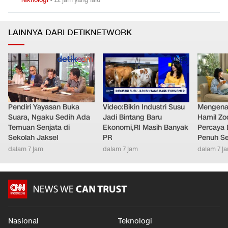
LAINNYA DARI DETIKNETWORK
Pendiri Yayasan Buka
Video:Bikin Industri Susu
Mengenal
Suara, Ngaku Sedih Ada
Jadi Bintang Baru
Hamil Zo
Temuan Senjata di
Ekonomi,RI Masih Banyak
Percaya 
Sekolah Jaksel
PR
Penuh S
dalam 7 jam
dalam 7 jam
dalam 7 j
Nasional
Teknologi