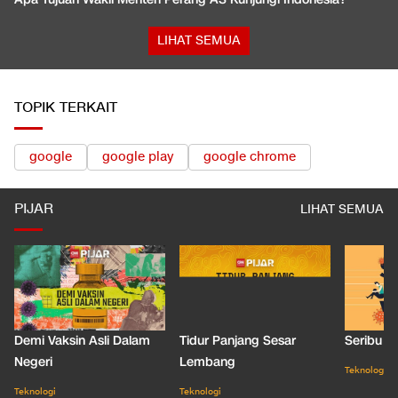
LIHAT SEMUA
TOPIK TERKAIT
google
google play
google chrome
PIJAR
LIHAT SEMUA
Demi Vaksin Asli Dalam
Tidur Panjang Sesar
Seribu J
Negeri
Lembang
Teknologi
Teknologi
Teknologi