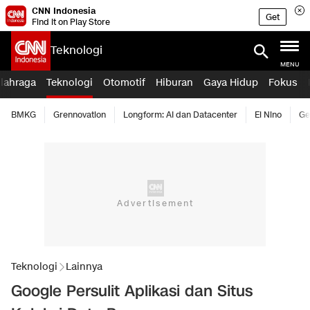
CNN Indonesia
Get
Find it on Play Store
Teknologi
MENU
lahraga
Teknologi
Otomotif
Hiburan
Gaya Hidup
Fokus
BMKG
Grennovation
Longform: AI dan Datacenter
El Nino
Ge
Teknologi
Lainnya
Google Persulit Aplikasi dan Situs