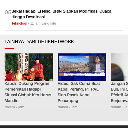
Bekal Hadapi El Nino, BRIN Siapkan Modifikasi Cuaca
0
5
Hingga Desalinasi
Teknologi
•
11 jam yang lalu
LAINNYA DARI DETIKNETWORK
Kapolri Dukung Program
Video: Gak Cuma Buat
Jangan 
Pemerintah Hadapi
Kapal Perang, PT PAL
Bun, Ini
Situasi Global: Kita Harus
Siap Pasok Kapal
Efektif A
Mandiri
Penumpag
Berjeraw
dalam 7 jam
dalam 7 jam
dalam 7 j