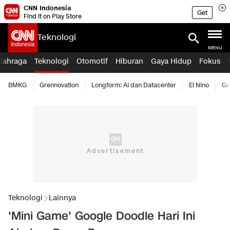
CNN Indonesia
Get
Find it on Play Store
Teknologi
MENU
lahraga
Teknologi
Otomotif
Hiburan
Gaya Hidup
Fokus
BMKG
Grennovation
Longform: AI dan Datacenter
El Nino
Ge
Teknologi
Lainnya
'Mini Game' Google Doodle Hari Ini