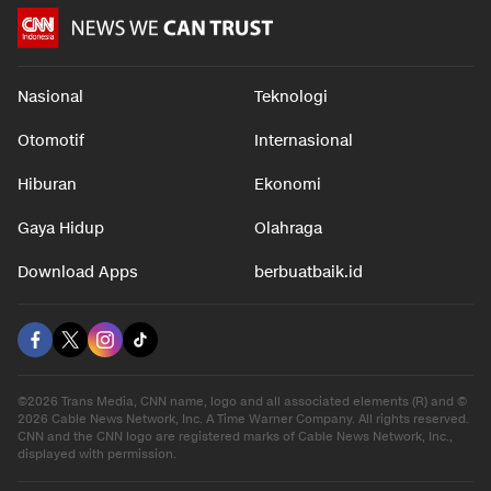
Nasional
Teknologi
Otomotif
Internasional
Hiburan
Ekonomi
Gaya Hidup
Olahraga
Download Apps
berbuatbaik.id
©2026 Trans Media, CNN name, logo and all associated elements (R) and ©
2026 Cable News Network, Inc. A Time Warner Company. All rights reserved.
CNN and the CNN logo are registered marks of Cable News Network, Inc.,
displayed with permission.