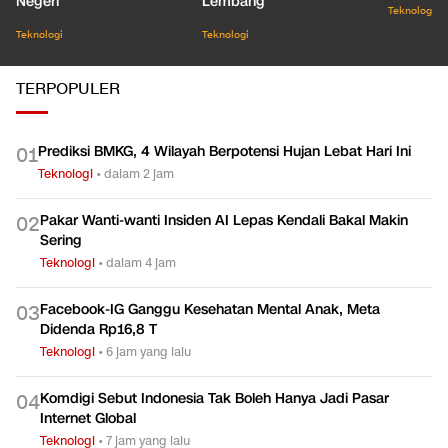
Negeri
Lembang
Teknologi
Teknologi
Teknologi
TERPOPULER
Prediksi BMKG, 4 Wilayah Berpotensi Hujan Lebat Hari Ini
0
1
Teknologi
•
dalam 2 jam
Pakar Wanti-wanti Insiden AI Lepas Kendali Bakal Makin
0
2
Sering
Teknologi
•
dalam 4 jam
Facebook-IG Ganggu Kesehatan Mental Anak, Meta
0
3
Didenda Rp16,8 T
Teknologi
•
6 jam yang lalu
Komdigi Sebut Indonesia Tak Boleh Hanya Jadi Pasar
0
4
Internet Global
Teknologi
•
7 jam yang lalu