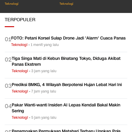
Teknologi
Teknologi
TERPOPULER
FOTO: Petani Korsel Sulap Drone Jadi 'Alarm' Cuaca Panas
0
1
Teknologi
•
1 menit yang lalu
Tiga Singa Mati di Kebun Binatang Tokyo, Diduga Akibat
0
2
Panas Ekstrem
Teknologi
•
3 jam yang lalu
Prediksi BMKG, 4 Wilayah Berpotensi Hujan Lebat Hari Ini
0
3
Teknologi
•
7 jam yang lalu
Pakar Wanti-wanti Insiden AI Lepas Kendali Bakal Makin
0
4
Sering
Teknologi
•
5 jam yang lalu
Penampakan Permukaan Matahari Terbaru Ungkap Pola