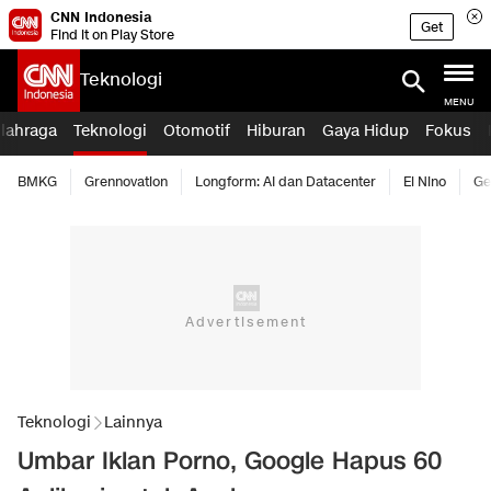
CNN Indonesia
Get
Find it on Play Store
Teknologi
MENU
lahraga
Teknologi
Otomotif
Hiburan
Gaya Hidup
Fokus
BMKG
Grennovation
Longform: AI dan Datacenter
El Nino
Ge
Teknologi
Lainnya
Umbar Iklan Porno, Google Hapus 60