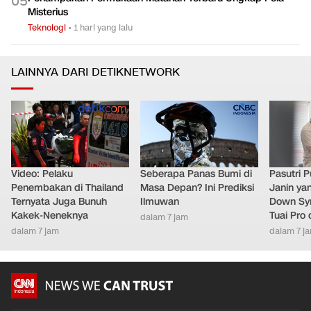
0
5
Misterius
Teknologi
•
1 hari yang lalu
LAINNYA DARI DETIKNETWORK
Video: Pelaku
Seberapa Panas Bumi di
Pasutri 
Penembakan di Thailand
Masa Depan? Ini Prediksi
Janin ya
Ternyata Juga Bunuh
Ilmuwan
Down Syn
Kakek-Neneknya
Tuai Pro
dalam 7 jam
dalam 7 jam
dalam 7 j