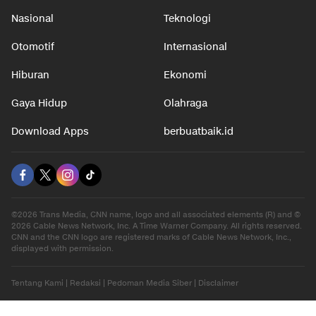
Nasional
Teknologi
Otomotif
Internasional
Hiburan
Ekonomi
Gaya Hidup
Olahraga
Download Apps
berbuatbaik.id
©2026 Trans Media, CNN name, logo and all associated elements (R) and ©
2026 Cable News Network, Inc. A Time Warner Company. All rights reserved.
CNN and the CNN logo are registered marks of Cable News Network, Inc.,
displayed with permission.
Tentang Kami
|
Redaksi
|
Pedoman Media Siber
|
Disclaimer