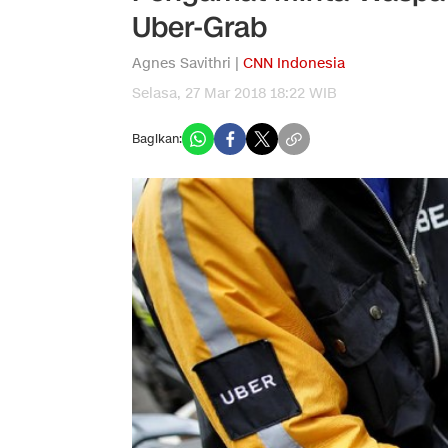
Uber-Grab
Agnes Savithri |
CNN Indonesia
Selasa, 27 Mar 2018 18:22 WIB
Bagikan: