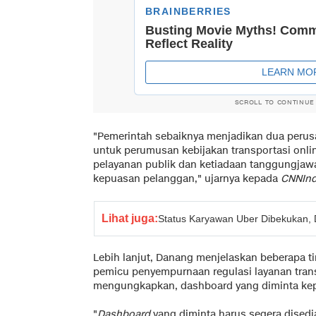
SCROLL TO CONTINUE
"Pemerintah sebaiknya menjadikan dua perusa
untuk perumusan kebijakan transportasi onli
pelayanan publik dan ketiadaan tanggungjawab
kepuasan pelanggan," ujarnya kepada
CNNInd
Lihat juga:
Status Karyawan Uber Dibekukan, 
Lebih lanjut, Danang menjelaskan beberapa ti
pemicu penyempurnaan regulasi layanan tran
mengungkapkan, dashboard yang diminta kepa
"
Dashboard
yang diminta harus segera disedi