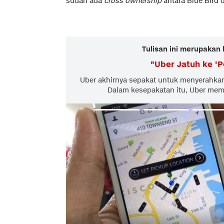
sudah ada
cross ownership
antara Blue Bird 
Tulisan ini merupakan 
"
Uber Jatuh ke 'P
Uber akhirnya sepakat untuk menyerahkan
Dalam kesepakatan itu, Uber memi