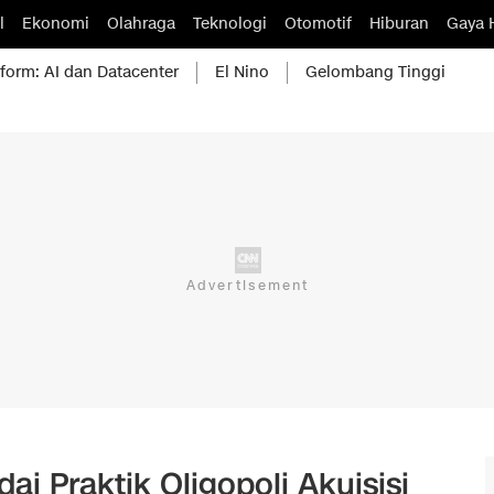
l
Ekonomi
Olahraga
Teknologi
Otomotif
Hiburan
Gaya 
form: AI dan Datacenter
El Nino
Gelombang Tinggi
i Praktik Oligopoli Akuisisi