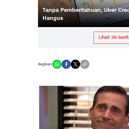
Tanpa Pemberitahuan, Uber Cre
 Grab
Hangus
Lihat
36
berit
Bagikan: