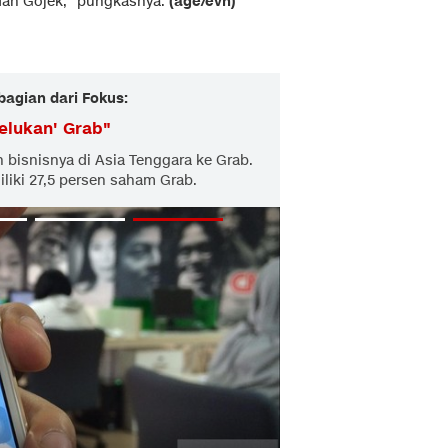
dan Gojek," pungkasnya.
(age/evn)
bagian dari Fokus:
elukan' Grab
"
 bisnisnya di Asia Tenggara ke Grab.
liki 27,5 persen saham Grab.