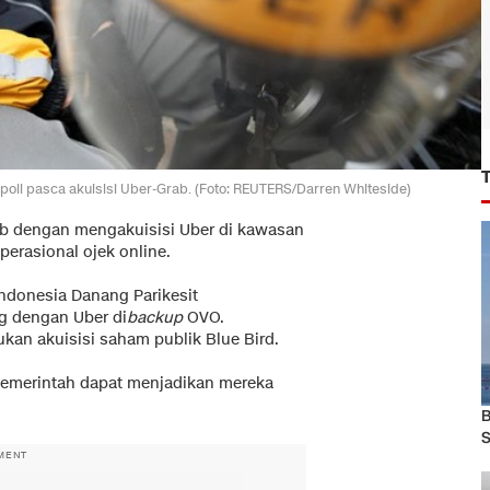
oli pasca akuisisi Uber-Grab. (Foto: REUTERS/Darren Whiteside)
rab dengan mengakuisisi Uber di kawasan
perasional ojek online.
ndonesia Danang Parikesit
g dengan Uber di
backup
OVO.
kan akuisisi saham publik Blue Bird.
pemerintah dapat menjadikan mereka
B
S
MENT