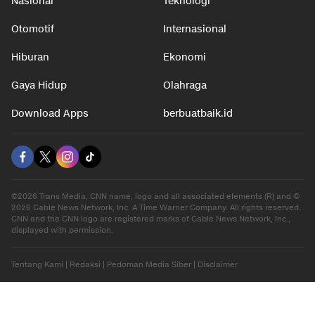
Nasional
Teknologi
Otomotif
Internasional
Hiburan
Ekonomi
Gaya Hidup
Olahraga
Download Apps
berbuatbaik.id
©2026 Trans Media, CNN name, logo and all associated elements (R) and ©
2026 Cable News Network, Inc. A Time Warner Company. All rights reserved.
CNN and the CNN logo are registered marks of Cable News Network, Inc.,
displayed with permission.
Tentang Kami
|
Redaksi
|
Pedoman Media Siber
|
Disclaimer