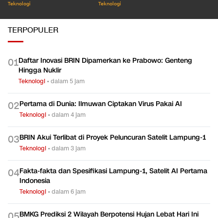
Teknologi
Teknologi
TERPOPULER
Daftar Inovasi BRIN Dipamerkan ke Prabowo: Genteng
0
1
Hingga Nuklir
Teknologi
•
dalam 5 jam
Pertama di Dunia: Ilmuwan Ciptakan Virus Pakai AI
0
2
Teknologi
•
dalam 4 jam
BRIN Akui Terlibat di Proyek Peluncuran Satelit Lampung-1
0
3
Teknologi
•
dalam 3 jam
Fakta-fakta dan Spesifikasi Lampung-1, Satelit AI Pertama
0
4
Indonesia
Teknologi
•
dalam 6 jam
BMKG Prediksi 2 Wilayah Berpotensi Hujan Lebat Hari Ini
0
5