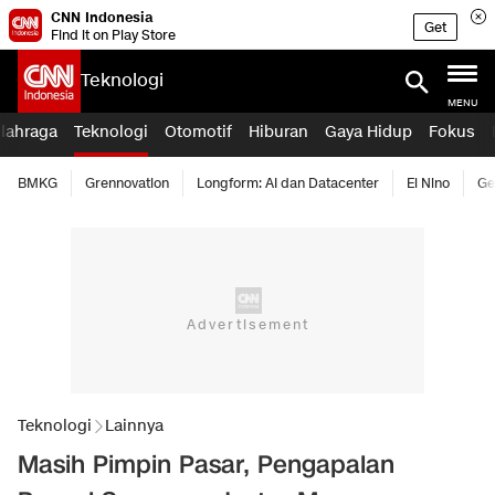
CNN Indonesia
Get
Find it on Play Store
Teknologi
MENU
lahraga
Teknologi
Otomotif
Hiburan
Gaya Hidup
Fokus
BMKG
Grennovation
Longform: AI dan Datacenter
El Nino
Ge
Teknologi
Lainnya
Masih Pimpin Pasar, Pengapalan