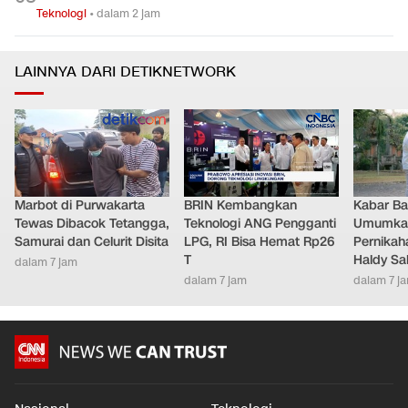
Teknologi
•
dalam 2 jam
LAINNYA DARI DETIKNETWORK
Marbot di Purwakarta
BRIN Kembangkan
Kabar Bah
Tewas Dibacok Tetangga,
Teknologi ANG Pengganti
Umumkan
Samurai dan Celurit Disita
LPG, RI Bisa Hemat Rp26
Pernikah
T
Haldy Sa
dalam 7 jam
dalam 7 jam
dalam 7 j