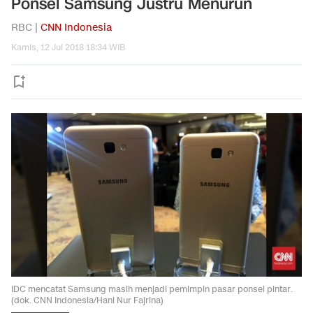
Ponsel Samsung Justru Menurun
RBC |
CNN Indonesia
Kamis, 12 Jul 2018 18:34 WIB
IDC mencatat Samsung masih menjadi pemimpin pasar ponsel pintar.
(dok. CNN Indonesia/Hani Nur Fajrina)