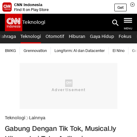
CNN Indonesia
Get
Find it on Play Store
Teknologi
MENU
lahraga
Teknologi
Otomotif
Hiburan
Gaya Hidup
Fokus
BMKG
Grennovation
Longform: AI dan Datacenter
El Nino
Ge
Teknologi
Lainnya
Gabung Dengan Tik Tok, Musical.ly