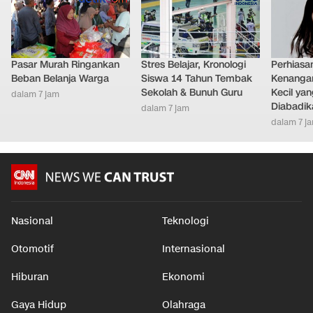
LAINNYA DARI DETIKNETWORK
Pasar Murah Ringankan
Stres Belajar, Kronologi
Perhiasa
Beban Belanja Warga
Siswa 14 Tahun Tembak
Kenangan
Sekolah & Bunuh Guru
Kecil ya
dalam 7 jam
Diabadik
dalam 7 jam
dalam 7 j
Nasional
Teknologi
Otomotif
Internasional