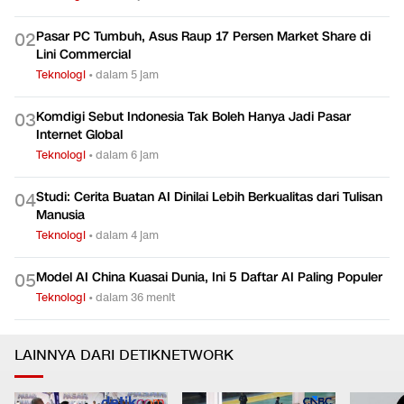
Bekal Hadapi El Nino, BRIN Siapkan Modifikasi Cuaca
0
1
Hingga Desalinasi
Teknologi
•
dalam 2 jam
Pasar PC Tumbuh, Asus Raup 17 Persen Market Share di
0
2
Lini Commercial
Teknologi
•
dalam 5 jam
Komdigi Sebut Indonesia Tak Boleh Hanya Jadi Pasar
0
3
Internet Global
Teknologi
•
dalam 6 jam
Studi: Cerita Buatan AI Dinilai Lebih Berkualitas dari Tulisan
0
4
Manusia
Teknologi
•
dalam 4 jam
Model AI China Kuasai Dunia, Ini 5 Daftar AI Paling Populer
0
5
Teknologi
•
dalam 36 menit