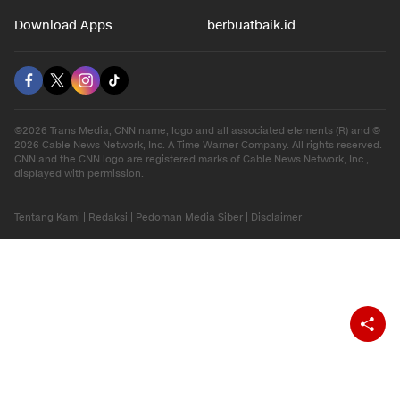
Hiburan
Ekonomi
Gaya Hidup
Olahraga
Download Apps
berbuatbaik.id
©2026 Trans Media, CNN name, logo and all associated elements (R) and ©
2026 Cable News Network, Inc. A Time Warner Company. All rights reserved.
CNN and the CNN logo are registered marks of Cable News Network, Inc.,
displayed with permission.
Tentang Kami
|
Redaksi
|
Pedoman Media Siber
|
Disclaimer