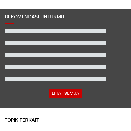
REKOMENDASI UNTUKMU
Video Mesum 'Yang Wis Yang' Banyuwangi, Pemeran Pria Jadi
Tersangka
Pegawai RSUD di Tasikmalaya yang Cibir Pasien BPJS Pilih
Resign
Iran Ancam Bikin Negara-negara Teluk Gelap Gulita
Kata Mabes TNI soal Sertifikat Pramuka Bisa Daftar TNI-Polri
Tanpa Tes
Prediksi Indonesia vs Singapura di Piala AFF 2026
Hasil FP1 Moto3 Inggris 2026: Sempat Terseok, Veda Ega
Urutan 6
LIHAT SEMUA