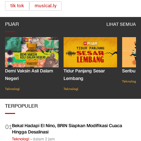
TOPIK TERKAIT
tik tok
musical.ly
PIJAR
LIHAT SEMUA
Demi Vaksin Asli Dalam
Tidur Panjang Sesar
Seribu J
Negeri
Lembang
Teknologi
Teknologi
Teknologi
TERPOPULER