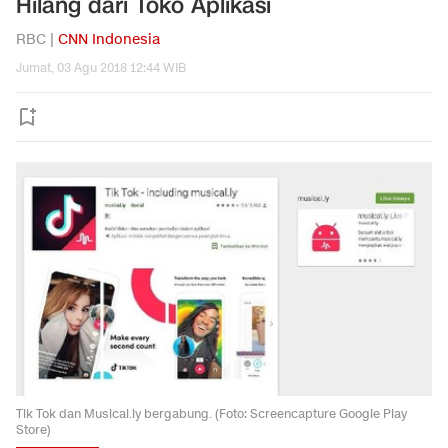
Hilang dari Toko Aplikasi
RBC |
CNN Indonesia
Jumat, 03 Agu 2018 12:44 WIB
Tik Tok dan Musical.ly bergabung. (Foto: Screencapture Google Play
Store)