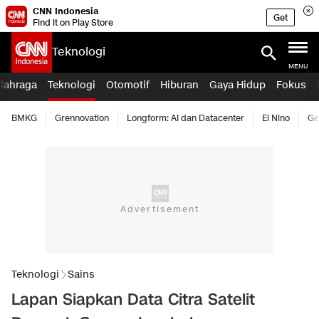
CNN Indonesia
Get
Find it on Play Store
Teknologi
MENU
lahraga
Teknologi
Otomotif
Hiburan
Gaya Hidup
Fokus
BMKG
Grennovation
Longform: AI dan Datacenter
El Nino
Ge
Teknologi
Sains
Lapan Siapkan Data Citra Satelit