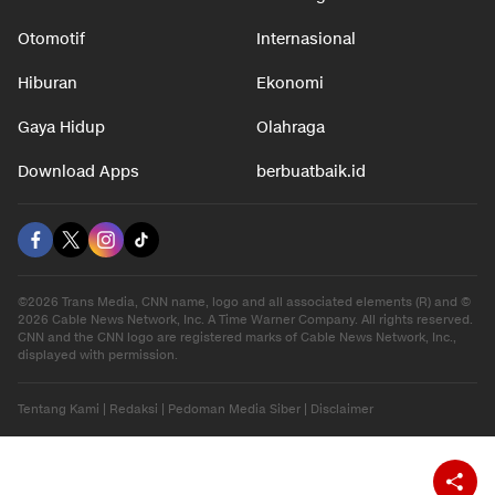
Otomotif
Internasional
Hiburan
Ekonomi
Gaya Hidup
Olahraga
Download Apps
berbuatbaik.id
©2026 Trans Media, CNN name, logo and all associated elements (R) and ©
2026 Cable News Network, Inc. A Time Warner Company. All rights reserved.
CNN and the CNN logo are registered marks of Cable News Network, Inc.,
displayed with permission.
Tentang Kami
|
Redaksi
|
Pedoman Media Siber
|
Disclaimer