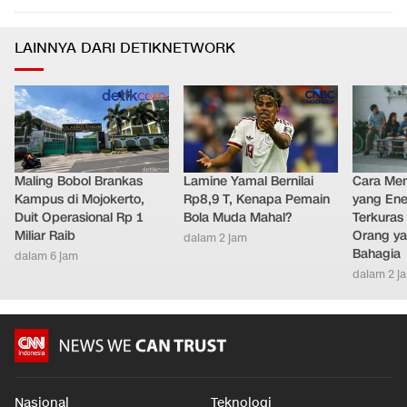
LAINNYA DARI DETIKNETWORK
Maling Bobol Brankas
Lamine Yamal Bernilai
Cara Men
Kampus di Mojokerto,
Rp8,9 T, Kenapa Pemain
yang Ene
Duit Operasional Rp 1
Bola Muda Mahal?
Terkuras
Miliar Raib
Orang ya
dalam 2 jam
Bahagia
dalam 6 jam
dalam 2 j
Nasional
Teknologi