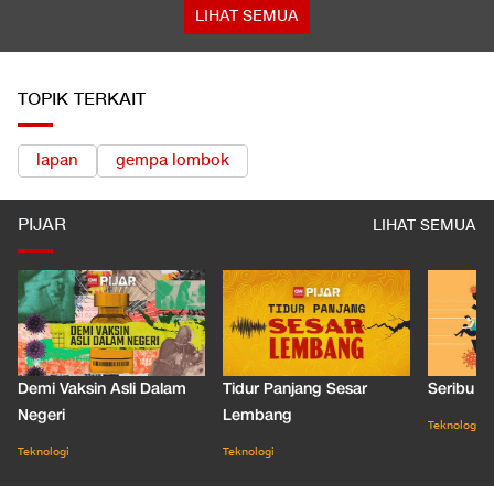
LIHAT SEMUA
TOPIK TERKAIT
lapan
gempa lombok
PIJAR
LIHAT SEMUA
Demi Vaksin Asli Dalam
Tidur Panjang Sesar
Seribu J
Negeri
Lembang
Teknologi
Teknologi
Teknologi