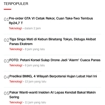
TERPOPULER
Pre-order GTA VI Cetak Rekor, Cuan Take-Two Tembus
0
1
Rp24,7 T
Teknologi
•
dalam 2 jam
Tiga Singa Mati di Kebun Binatang Tokyo, Diduga Akibat
0
2
Panas Ekstrem
Teknologi
•
8 jam yang lalu
FOTO: Petani Korsel Sulap Drone Jadi 'Alarm' Cuaca Panas
0
3
Teknologi
•
6 jam yang lalu
Prediksi BMKG, 4 Wilayah Berpotensi Hujan Lebat Hari Ini
0
4
Teknologi
•
13 jam yang lalu
Pakar Wanti-wanti Insiden AI Lepas Kendali Bakal Makin
0
5
Sering
Teknologi
•
11 jam yang lalu