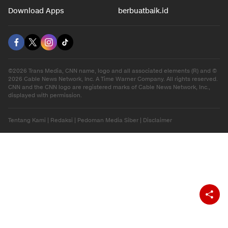
Download Apps
berbuatbaik.id
©2026 Trans Media, CNN name, logo and all associated elements (R) and ©
2026 Cable News Network, Inc. A Time Warner Company. All rights reserved.
CNN and the CNN logo are registered marks of Cable News Network, Inc.,
displayed with permission.
Tentang Kami
|
Redaksi
|
Pedoman Media Siber
|
Disclaimer