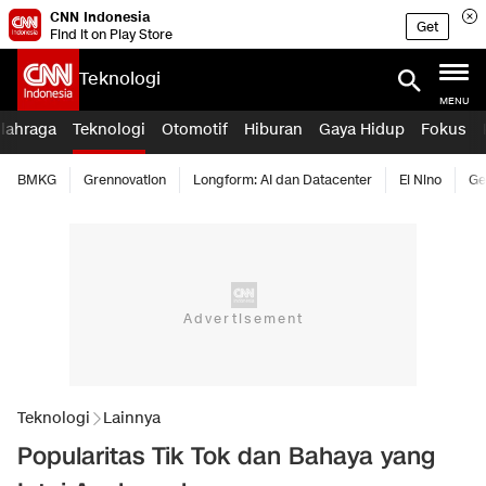
CNN Indonesia
Get
Find it on Play Store
Teknologi
MENU
lahraga
Teknologi
Otomotif
Hiburan
Gaya Hidup
Fokus
BMKG
Grennovation
Longform: AI dan Datacenter
El Nino
Ge
Teknologi
Lainnya
Popularitas Tik Tok dan Bahaya yang