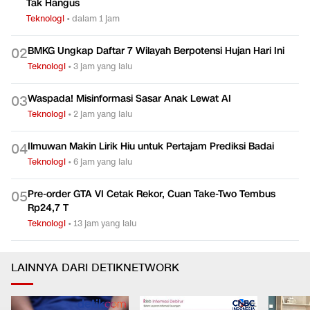
Tak Hangus
Teknologi
•
dalam 1 jam
BMKG Ungkap Daftar 7 Wilayah Berpotensi Hujan Hari Ini
0
2
Teknologi
•
3 jam yang lalu
Waspada! Misinformasi Sasar Anak Lewat AI
0
3
Teknologi
•
2 jam yang lalu
Ilmuwan Makin Lirik Hiu untuk Pertajam Prediksi Badai
0
4
Teknologi
•
6 jam yang lalu
Pre-order GTA VI Cetak Rekor, Cuan Take-Two Tembus
0
5
Rp24,7 T
Teknologi
•
13 jam yang lalu
LAINNYA DARI DETIKNETWORK