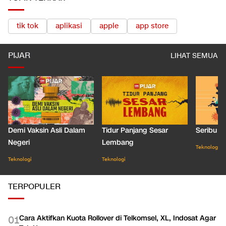
tik tok
aplikasi
apple
app store
PIJAR
LIHAT SEMUA
Demi Vaksin Asli Dalam
Tidur Panjang Sesar
Seribu J
Negeri
Lembang
Teknologi
Teknologi
Teknologi
TERPOPULER
Cara Aktifkan Kuota Rollover di Telkomsel, XL, Indosat Agar
0
1