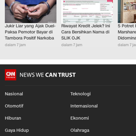
Jukir Liar yang Ajak Duel-
Riwayat Kredit Jelek? Ini
5 Potret
Paksa Pemotor Bayar di
Cara Bersihkan Nama di
Marshand
Tambora Positif Narkoba
SLIK OJK
Didomina
dalam 7 jam
dalam 7 jam
dalam 7 j
Nasional
Teknologi
Otomotif
Internasional
Hiburan
Ekonomi
Gaya Hidup
Olahraga