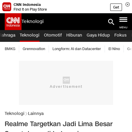
CNN Indonesia
Get
Find it on Play Store
Teknologi
MENU
lahraga
Teknologi
Otomotif
Hiburan
Gaya Hidup
Fokus
BMKG
Grennovation
Longform: AI dan Datacenter
El Nino
Ge
Teknologi
Lainnya
Realme Targetkan Jadi Lima Besar