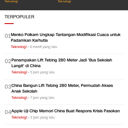
Teknologi
Teknologi
TERPOPULER
Menko Polkam Ungkap Tantangan Modifikasi Cuaca untuk
0
1
Padamkan Karhutla
Teknologi
•
4 menit yang lalu
Penampakan Lift Tebing 280 Meter Jadi 'Bus Sekolah
0
2
Langit' di China
Teknologi
•
5 jam yang lalu
China Bangun Lift Tebing 280 Meter, Permudah Akses
0
3
Anak Sekolah
Teknologi
•
7 jam yang lalu
Apple Uji Chip Memori China Buat Respons Krisis Pasokan
0
4
Teknologi
•
2 jam yang lalu