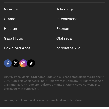
Nasional
Teknologi
Otomotif
Internasional
Hiburan
Ekonomi
Gaya Hidup
Olahraga
Download Apps
berbuatbaik.id
©2026 Trans Media, CNN name, logo and all associated elements (R) and ©
2026 Cable News Network, Inc. A Time Warner Company. All rights reserved.
CNN and the CNN logo are registered marks of Cable News Network, Inc.,
displayed with permission.
Tentang Kami
|
Redaksi
|
Pedoman Media Siber
|
Disclaimer