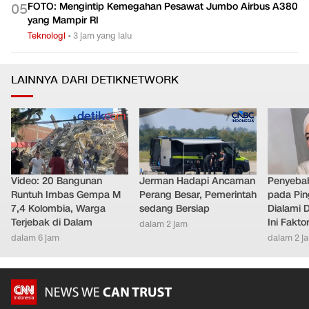
FOTO: Mengintip Kemegahan Pesawat Jumbo Airbus A380
0
5
yang Mampir RI
Teknologi
•
3 jam yang lalu
LAINNYA DARI DETIKNETWORK
Video: 20 Bangunan
Jerman Hadapi Ancaman
Penyebab
Runtuh Imbas Gempa M
Perang Besar, Pemerintah
pada Pin
7,4 Kolombia, Warga
sedang Bersiap
Dialami D
Terjebak di Dalam
Ini Fakt
dalam 2 jam
dalam 6 jam
dalam 2 j