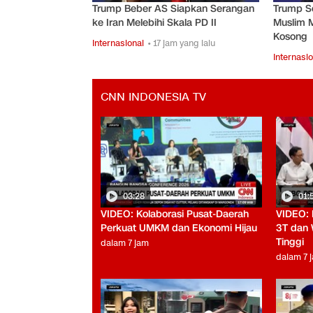
Trump Beber AS Siapkan Serangan
Trump S
ke Iran Melebihi Skala PD II
Muslim 
Kosong
Internasional
• 17 jam yang lalu
Internasio
CNN INDONESIA TV
03:28
01:
VIDEO: Kolaborasi Pusat-Daerah
VIDEO: 
Perkuat UMKM dan Ekonomi Hijau
3T dan 
Tinggi
dalam 7 jam
dalam 7 