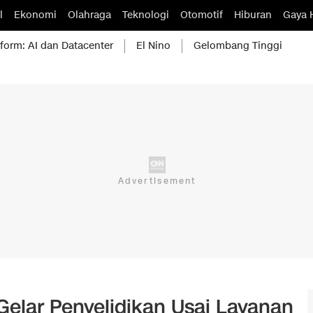
l
Ekonomi
Olahraga
Teknologi
Otomotif
Hiburan
Gaya 
form: AI dan Datacenter
El Nino
Gelombang Tinggi
Gelar Penyelidikan Usai Layanan