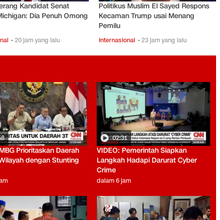
erang Kandidat Senat
Politikus Muslim El Sayed Respons
Michigan: Dia Penuh Omong
Kecaman Trump usai Menang
Pemilu
nal
• 20 jam yang lalu
Internasional
• 23 jam yang lalu
58
02:31
MBG Prioritaskan Daerah
VIDEO: Pemerintah Siapkan
Wilayah dengan Stunting
Langkah Hadapi Darurat Cyber
Crime
jam
dalam 6 jam