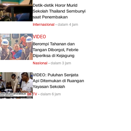
Detik-detik Horor Murid
Sekolah Thailand Sembunyi
saat Penembakan
Internasional
•
dalam 4 jam
VIDEO
Berompi Tahanan dan
Tangan Diborgol, Febrie
Diperiksa di Kejagung
Nasional
•
dalam 3 jam
VIDEO: Puluhan Senjata
Api Ditemukan di Ruangan
Yayasan Sekolah
TV
•
dalam 6 jam