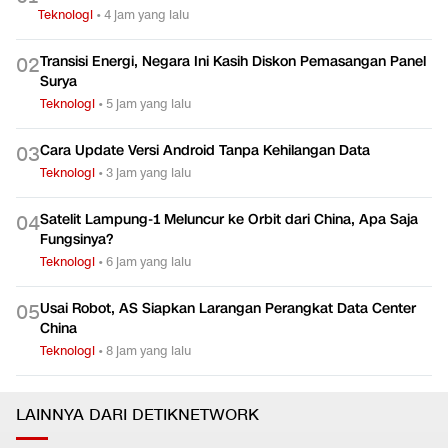
Teknologi
•
4 jam yang lalu
Transisi Energi, Negara Ini Kasih Diskon Pemasangan Panel
0
2
Surya
Teknologi
•
5 jam yang lalu
Cara Update Versi Android Tanpa Kehilangan Data
0
3
Teknologi
•
3 jam yang lalu
Satelit Lampung-1 Meluncur ke Orbit dari China, Apa Saja
0
4
Fungsinya?
Teknologi
•
6 jam yang lalu
Usai Robot, AS Siapkan Larangan Perangkat Data Center
0
5
China
Teknologi
•
8 jam yang lalu
LAINNYA DARI DETIKNETWORK