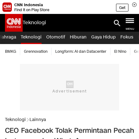
CNN Indonesia
Get
Find it on Play Store
Teknologi
MENU
lahraga
Teknologi
Otomotif
Hiburan
Gaya Hidup
Fokus
BMKG
Grennovation
Longform: AI dan Datacenter
El Nino
Ge
Teknologi
Lainnya
CEO Facebook Tolak Permintaan Pecah