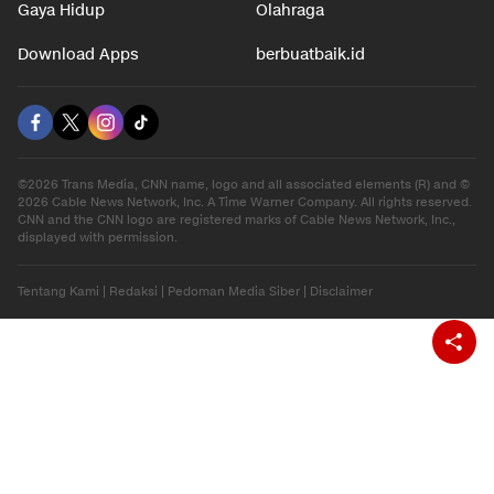
Gaya Hidup
Olahraga
Download Apps
berbuatbaik.id
©2026 Trans Media, CNN name, logo and all associated elements (R) and ©
2026 Cable News Network, Inc. A Time Warner Company. All rights reserved.
CNN and the CNN logo are registered marks of Cable News Network, Inc.,
displayed with permission.
Tentang Kami
|
Redaksi
|
Pedoman Media Siber
|
Disclaimer