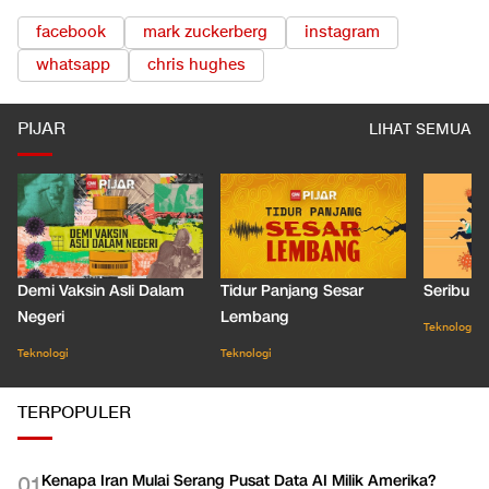
facebook
mark zuckerberg
instagram
whatsapp
chris hughes
PIJAR
LIHAT SEMUA
Demi Vaksin Asli Dalam
Tidur Panjang Sesar
Seribu J
Negeri
Lembang
Teknologi
Teknologi
Teknologi
TERPOPULER
Kenapa Iran Mulai Serang Pusat Data AI Milik Amerika?
0
1