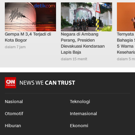
Gempa M 3,4 Terjadi di
Negara di Ambang
Ternyata
Kota Bogor
Perang, Presiden
Bahagia 
Dievakuasi Kendaraan
5 Warna 
dalam 7 jam
Lapis Baja
Kesehari
dalam 15 menit
dalam 5 m
Nasional
Teknologi
Otomotif
Internasional
Hiburan
Ekonomi