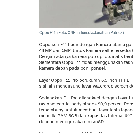
Oppo F11. (Foto: CNN Indonesia/Jonathan Patrick)
Oppo seri F11 hadir dengan kamera utama g
48 MP dan 5MP. Untuk kamera selfie tersedia k
Dengan adanya kamera pop up, otomatis bentan
Sementara Oppo F11 tidak menggunakan tekn
kamera depan pada poni ponsel.
Layar Oppo F11 Pro berukuran 6,5 inch TFT-LT
sisi lain mengusung layar waterdrop screen de
Sedangkan F11 Pro dilengkapi dengan layar full
rasio screen-to-body hingga 90,9 persen. Pons
tersembunyi untuk membuat layar lebih lapang 
memiliki RAM 6GB dan kapasitas internal 64
dengan menggunakan microSD.