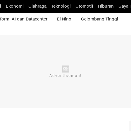
l
Ekonomi
Olahraga
Teknologi
Otomotif
Hiburan
Gaya 
form: AI dan Datacenter
El Nino
Gelombang Tinggi