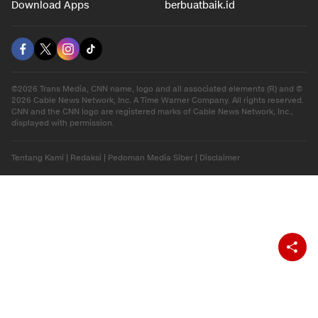
Download Apps
berbuatbaik.id
©2026 Trans Media, CNN name, logo and all associated elements (R) and ©
2026 Cable News Network, Inc. A Time Warner Company. All rights reserved.
CNN and the CNN logo are registered marks of Cable News Network, Inc.,
displayed with permission.
Tentang Kami
|
Redaksi
|
Pedoman Media Siber
|
Disclaimer