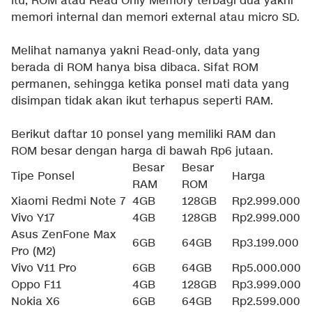
itu, ROM atau Read Only Memory terbagi dua yakni
memori internal dan memori external atau micro SD.
Melihat namanya yakni Read-only, data yang
berada di ROM hanya bisa dibaca. Sifat ROM
permanen, sehingga ketika ponsel mati data yang
disimpan tidak akan ikut terhapus seperti RAM.
Berikut daftar 10 ponsel yang memiliki RAM dan
ROM besar dengan harga di bawah Rp6 jutaan.
Besar
Besar
Tipe Ponsel
Harga
RAM
ROM
Xiaomi Redmi Note 7
4GB
128GB
Rp2.999.000
Vivo Y17
4GB
128GB
Rp2.999.000
Asus ZenFone Max
6GB
64GB
Rp3.199.000
Pro (M2)
Vivo V11 Pro
6GB
64GB
Rp5.000.000
Oppo F11
4GB
128GB
Rp3.999.000
Nokia X6
6GB
64GB
Rp2.599.000