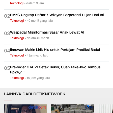
Teknologi
•
dalam 3 jam
BMKG Ungkap Daftar 7 Wilayah Berpotensi Hujan Hari Ini
0
2
Teknologi
•
40 menit yang lalu
Waspada! Misinformasi Sasar Anak Lewat AI
0
3
Teknologi
•
dalam 40 menit
Ilmuwan Makin Lirik Hiu untuk Pertajam Prediksi Badai
0
4
Teknologi
•
4 jam yang lalu
Pre-order GTA VI Cetak Rekor, Cuan Take-Two Tembus
0
5
Rp24,7 T
Teknologi
•
10 jam yang lalu
LAINNYA DARI DETIKNETWORK