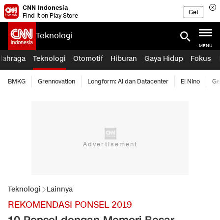
CNN Indonesia
Get
Find it on Play Store
Teknologi
MENU
lahraga
Teknologi
Otomotif
Hiburan
Gaya Hidup
Fokus
BMKG
Grennovation
Longform: AI dan Datacenter
El Nino
Ge
Teknologi
Lainnya
REKOMENDASI PONSEL 2019