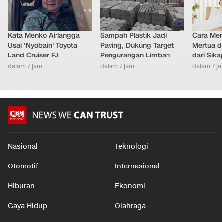
Kata Menko Airlangga
Sampah Plastik Jadi
Cara Men
Usai 'Nyobain' Toyota
Paving, Dukung Target
Mertua d
Land Cruiser FJ
Pengurangan Limbah
dari Sik
dalam 7 jam
dalam 7 jam
dalam 7 j
Nasional
Teknologi
Otomotif
Internasional
Hiburan
Ekonomi
Gaya Hidup
Olahraga