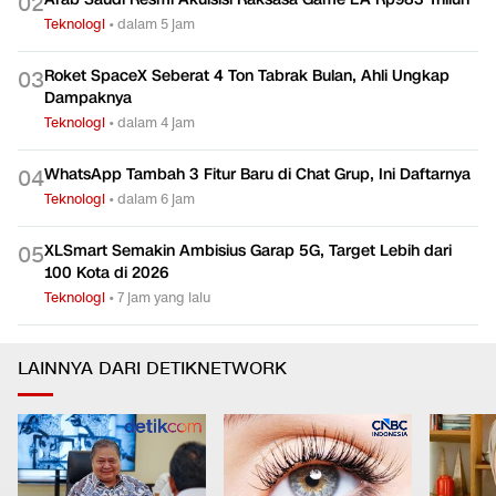
0
2
Teknologi
•
dalam 5 jam
Roket SpaceX Seberat 4 Ton Tabrak Bulan, Ahli Ungkap
0
3
Dampaknya
Teknologi
•
dalam 4 jam
WhatsApp Tambah 3 Fitur Baru di Chat Grup, Ini Daftarnya
0
4
Teknologi
•
dalam 6 jam
XLSmart Semakin Ambisius Garap 5G, Target Lebih dari
0
5
100 Kota di 2026
Teknologi
•
7 jam yang lalu
LAINNYA DARI DETIKNETWORK