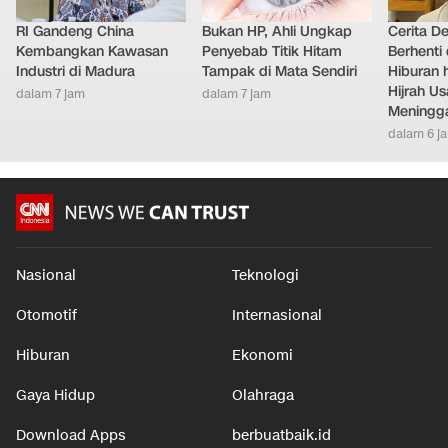
RI Gandeng China
Bukan HP, Ahli Ungkap
Cerita D
Kembangkan Kawasan
Penyebab Titik Hitam
Berhenti 
Industri di Madura
Tampak di Mata Sendiri
Hiburan h
Hijrah Us
dalam 7 jam
dalam 7 jam
Meningg
dalam 6 j
Nasional
Teknologi
Otomotif
Internasional
Hiburan
Ekonomi
Gaya Hidup
Olahraga
Download Apps
berbuatbaik.id