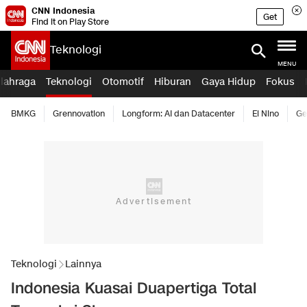
CNN Indonesia
Get
Find it on Play Store
Teknologi
MENU
lahraga
Teknologi
Otomotif
Hiburan
Gaya Hidup
Fokus
BMKG
Grennovation
Longform: AI dan Datacenter
El Nino
Ge
Teknologi
Lainnya
Indonesia Kuasai Duapertiga Total