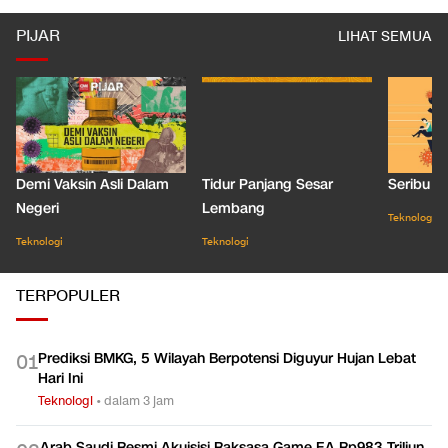
PIJAR
LIHAT SEMUA
Demi Vaksin Asli Dalam
Tidur Panjang Sesar
Seribu J
Negeri
Lembang
Teknologi
Teknologi
Teknologi
TERPOPULER
Prediksi BMKG, 5 Wilayah Berpotensi Diguyur Hujan Lebat
0
1
Hari Ini
Teknologi
•
dalam 3 jam
Arab Saudi Resmi Akuisisi Raksasa Game EA Rp983 Triliun