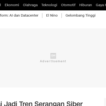
l
Ekonomi
Olahraga
Teknologi
Otomotif
Hiburan
Gaya 
form: AI dan Datacenter
El Nino
Gelombang Tinggi
i Jadi Tren Serangan Siber