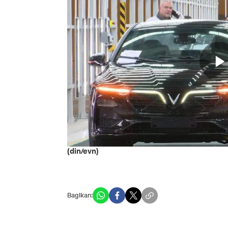
(din/evn)
Bagikan: