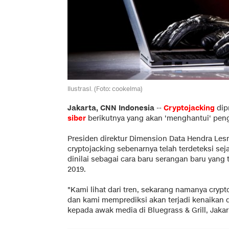
Ilustrasi. (Foto: cookelma)
Jakarta, CNN Indonesia
--
Cryptojacking
dip
siber
berikutnya yang akan 'menghantui' pe
Presiden direktur Dimension Data Hendra Le
cryptojacking sebenarnya telah terdeteksi sej
dinilai sebagai cara baru serangan baru yang 
2019.
"Kami lihat dari tren, sekarang namanya cryp
dan kami memprediksi akan terjadi kenaikan d
kepada awak media di Bluegrass & Grill, Jakart