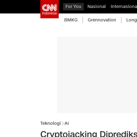
For You
Nasional
Internasiona
BMKG
Grennovation
Long
Teknologi
AI
Cryptojacking Diprediks