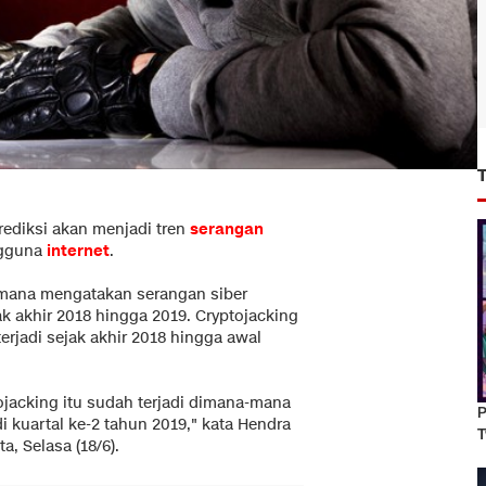
rediksi akan menjadi tren
serangan
ngguna
internet
.
smana mengatakan serangan siber
ak akhir 2018 hingga 2019. Cryptojacking
terjadi sejak akhir 2018 hingga awal
tojacking itu sudah terjadi dimana-mana
P
i kuartal ke-2 tahun 2019," kata Hendra
T
a, Selasa (18/6).