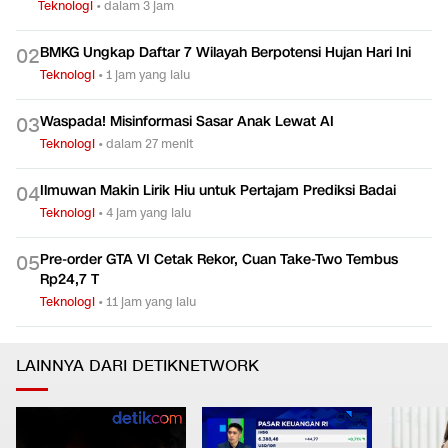
0
1
Tak Hangus
Teknologi
•
dalam 3 jam
BMKG Ungkap Daftar 7 Wilayah Berpotensi Hujan Hari Ini
0
2
Teknologi
•
1 jam yang lalu
Waspada! Misinformasi Sasar Anak Lewat AI
0
3
Teknologi
•
dalam 27 menit
Ilmuwan Makin Lirik Hiu untuk Pertajam Prediksi Badai
0
4
Teknologi
•
4 jam yang lalu
Pre-order GTA VI Cetak Rekor, Cuan Take-Two Tembus
0
5
Rp24,7 T
Teknologi
•
11 jam yang lalu
LAINNYA DARI DETIKNETWORK