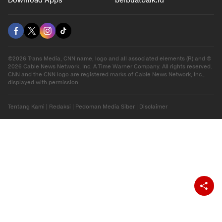
Download Apps
berbuatbaik.id
©2026 Trans Media, CNN name, logo and all associated elements (R) and ©
2026 Cable News Network, Inc. A Time Warner Company. All rights reserved.
CNN and the CNN logo are registered marks of Cable News Network, Inc.,
displayed with permission.
Tentang Kami
|
Redaksi
|
Pedoman Media Siber
|
Disclaimer