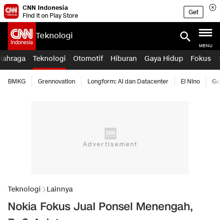
CNN Indonesia
Get
Find it on Play Store
Teknologi
MENU
lahraga
Teknologi
Otomotif
Hiburan
Gaya Hidup
Fokus
BMKG
Grennovation
Longform: AI dan Datacenter
El Nino
Ge
Teknologi
Lainnya
Nokia Fokus Jual Ponsel Menengah,