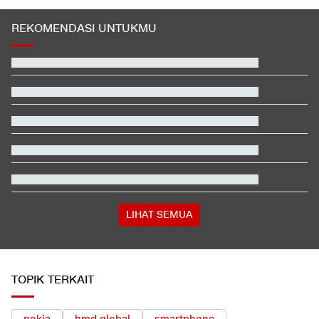
REKOMENDASI UNTUKMU
Terbanyak dalam Sejarah, 3.323 Warga India Diusir dari
Kanada
Jadwal Siaran Langsung Veda Ega di Moto3 Inggris 2026
Xabi Alonso dan Amorim Terpukau Atmosfer GBK
EDUSPORTS: Beda Piala AFF dengan FIFA ASEAN Cup
Video Mesum 'Yang Wis Yang' Banyuwangi, Pemeran Pria Jadi
Tersangka
Hashim Djojohadikusumo Kukuhkan 20 Ormas Baru Kawal
Program Pemerintah
LIHAT SEMUA
TOPIK TERKAIT