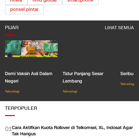
nokia
hmd global
smartphone
ponsel pintar
PIJAR
LIHAT SEMUA
Demi Vaksin Asli Dalam
Tidur Panjang Sesar
Seribu J
Negeri
Lembang
Teknologi
Teknologi
Teknologi
TERPOPULER
Cara Aktifkan Kuota Rollover di Telkomsel, XL, Indosat Agar