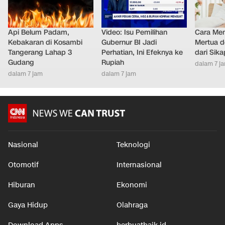
Api Belum Padam,
Video: Isu Pemilihan
Cara Men
Kebakaran di Kosambi
Gubernur BI Jadi
Mertua d
Tangerang Lahap 3
Perhatian, Ini Efeknya ke
dari Sik
Gudang
Rupiah
dalam 7 j
dalam 7 jam
dalam 7 jam
Nasional
Teknologi
Otomotif
Internasional
Hiburan
Ekonomi
Gaya Hidup
Olahraga