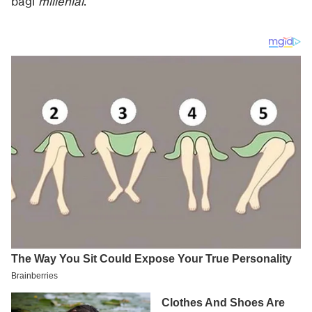
bagi
millenial
.