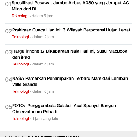
Spesifikasi Pesawat Jumbo Airbus A380 yang Jemput AC
0
1
Milan dari RI
Teknologi
•
dalam 5 jam
Prakiraan Cuaca Hari Ini: 3 Wilayah Berpotensi Hujan Lebat
0
2
Teknologi
•
dalam 2 jam
Harga iPhone 17 Dikabarkan Naik Hari Ini, Susul MacBook
0
3
dan iPad
Teknologi
•
dalam 4 jam
NASA Pamerkan Penampakan Terbaru Mars dari Lembah
0
4
Valle Grande
Teknologi
•
dalam 6 jam
FOTO: 'Penggembala Galaksi' Asal Spanyol Bangun
0
5
Observatorium Pribadi
Teknologi
•
1 jam yang lalu