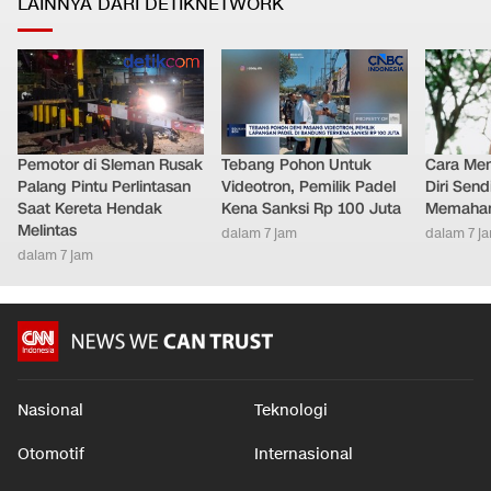
LAINNYA DARI DETIKNETWORK
Pemotor di Sleman Rusak
Tebang Pohon Untuk
Cara Men
Palang Pintu Perlintasan
Videotron, Pemilik Padel
Diri Send
Saat Kereta Hendak
Kena Sanksi Rp 100 Juta
Memaham
Melintas
dalam 7 jam
dalam 7 j
dalam 7 jam
Nasional
Teknologi
Otomotif
Internasional