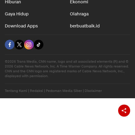
Hiburan
Ekonomi
Gaya Hidup
Olahraga
Download Apps
berbuatbaik.id
©2026 Trans Media, CNN name, logo and all associated elements (R) and ©
2026 Cable News Network, Inc. A Time Warner Company. All rights reserved.
CNN and the CNN logo are registered marks of Cable News Network, Inc.,
displayed with permission.
Tentang Kami
|
Redaksi
|
Pedoman Media Siber
|
Disclaimer