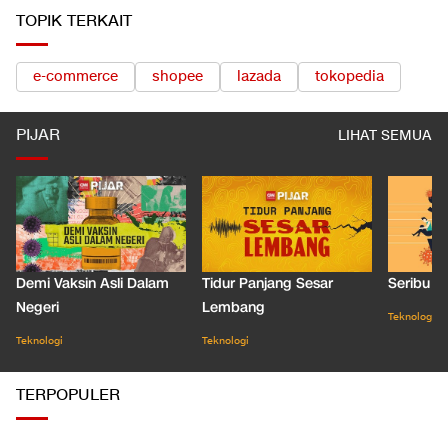
TOPIK TERKAIT
e-commerce
shopee
lazada
tokopedia
PIJAR
LIHAT SEMUA
Demi Vaksin Asli Dalam
Tidur Panjang Sesar
Seribu J
Negeri
Lembang
Teknologi
Teknologi
Teknologi
TERPOPULER