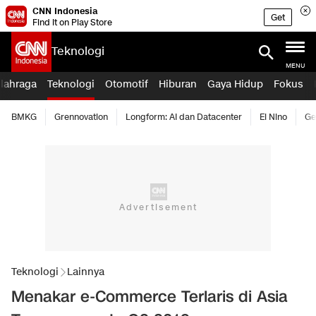
CNN Indonesia
Get
Find it on Play Store
Teknologi
MENU
lahraga
Teknologi
Otomotif
Hiburan
Gaya Hidup
Fokus
BMKG
Grennovation
Longform: AI dan Datacenter
El Nino
Ge
Teknologi
Lainnya
Menakar e-Commerce Terlaris di Asia