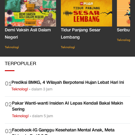
Demi Vaksin Asli Dalam
Tidur Panjang Sesar
Seribu J
Negeri
Lembang
Teknologi
Teknologi
Teknologi
TERPOPULER
Prediksi BMKG, 4 Wilayah Berpotensi Hujan Lebat Hari Ini
0
1
Teknologi
•
dalam 3 jam
Pakar Wanti-wanti Insiden AI Lepas Kendali Bakal Makin
0
2
Sering
Teknologi
•
dalam 5 jam
Facebook-IG Ganggu Kesehatan Mental Anak, Meta
0
3