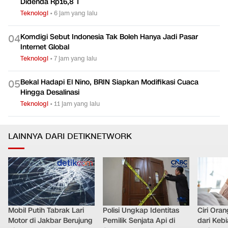
Didenda Rp16,8 T
Teknologi
•
6 jam yang lalu
Komdigi Sebut Indonesia Tak Boleh Hanya Jadi Pasar
0
4
Internet Global
Teknologi
•
7 jam yang lalu
Bekal Hadapi El Nino, BRIN Siapkan Modifikasi Cuaca
0
5
Hingga Desalinasi
Teknologi
•
11 jam yang lalu
LAINNYA DARI DETIKNETWORK
Mobil Putih Tabrak Lari
Polisi Ungkap Identitas
Ciri Ora
Motor di Jakbar Berujung
Pemilik Senjata Api di
dari Keb