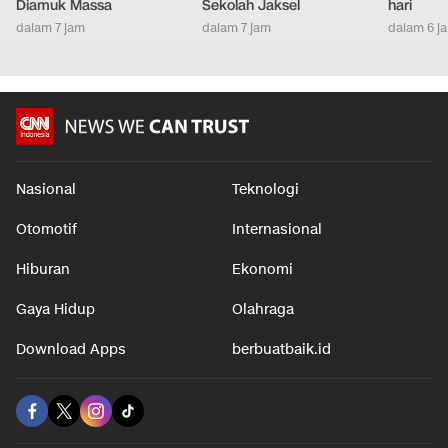
Diamuk Massa
Sekolah Jaksel
hari
dalam 7 jam
dalam 7 jam
dalam 6 j
Nasional
Teknologi
Otomotif
Internasional
Hiburan
Ekonomi
Gaya Hidup
Olahraga
Download Apps
berbuatbaik.id