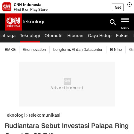
CNN Indonesia
Get
Find it on Play Store
Teknologi
MENU
lahraga
Teknologi
Otomotif
Hiburan
Gaya Hidup
Fokus
BMKG
Grennovation
Longform: AI dan Datacenter
El Nino
Ge
Teknologi
Telekomunikasi
Rudiantara Sebut Investasi Palapa Ring