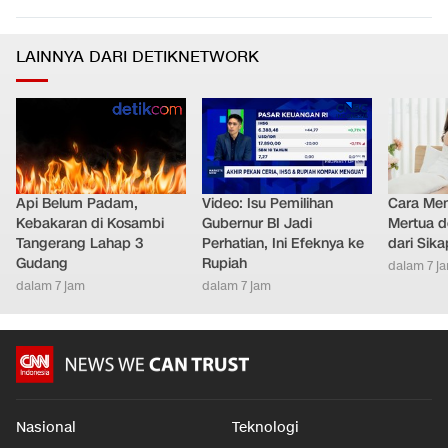
LAINNYA DARI DETIKNETWORK
Api Belum Padam,
Video: Isu Pemilihan
Cara Men
Kebakaran di Kosambi
Gubernur BI Jadi
Mertua d
Tangerang Lahap 3
Perhatian, Ini Efeknya ke
dari Sik
Gudang
Rupiah
dalam 7 j
dalam 7 jam
dalam 7 jam
Nasional
Teknologi