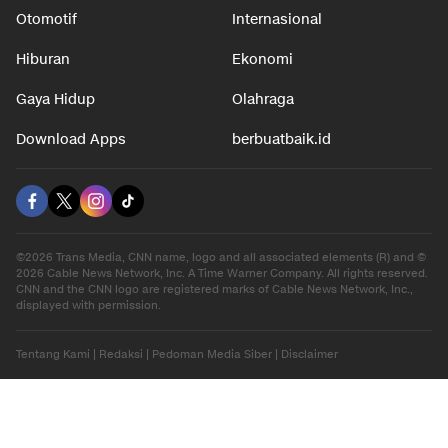
Otomotif
Internasional
Hiburan
Ekonomi
Gaya Hidup
Olahraga
Download Apps
berbuatbaik.id
©2026 Trans Media, CNN name, logo and all associated elements (R) and ©
2026 Cable News Network, Inc. A Time Warner Company. All rights reserved.
CNN and the CNN logo are registered marks of Cable News Network, Inc.,
displayed with permission.
Tentang Kami
|
Redaksi
|
Pedoman Media Siber
|
Disclaimer