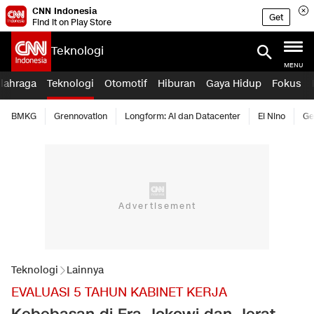
CNN Indonesia
Get
Find it on Play Store
Teknologi
MENU
lahraga
Teknologi
Otomotif
Hiburan
Gaya Hidup
Fokus
BMKG
Grennovation
Longform: AI dan Datacenter
El Nino
Ge
Teknologi
Lainnya
EVALUASI 5 TAHUN KABINET KERJA