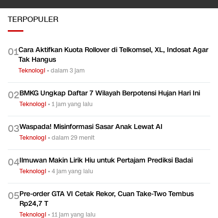
TERPOPULER
Cara Aktifkan Kuota Rollover di Telkomsel, XL, Indosat Agar
0
1
Tak Hangus
Teknologi
•
dalam 3 jam
BMKG Ungkap Daftar 7 Wilayah Berpotensi Hujan Hari Ini
0
2
Teknologi
•
1 jam yang lalu
Waspada! Misinformasi Sasar Anak Lewat AI
0
3
Teknologi
•
dalam 29 menit
Ilmuwan Makin Lirik Hiu untuk Pertajam Prediksi Badai
0
4
Teknologi
•
4 jam yang lalu
Pre-order GTA VI Cetak Rekor, Cuan Take-Two Tembus
0
5
Rp24,7 T
Teknologi
•
11 jam yang lalu