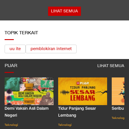
LIHAT SEMUA
TOPIK TERKAIT
uu ite
pemblokiran internet
PIJAR
LIHAT SEMUA
Demi Vaksin Asli Dalam
Tidur Panjang Sesar
Seribu J
Negeri
Lembang
Teknologi
Teknologi
Teknologi