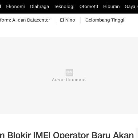
l
Ekonomi
Olahraga
Teknologi
Otomotif
Hiburan
Gaya 
form: AI dan Datacenter
El Nino
Gelombang Tinggi
 Blokir IMEI Operator Baru Akan