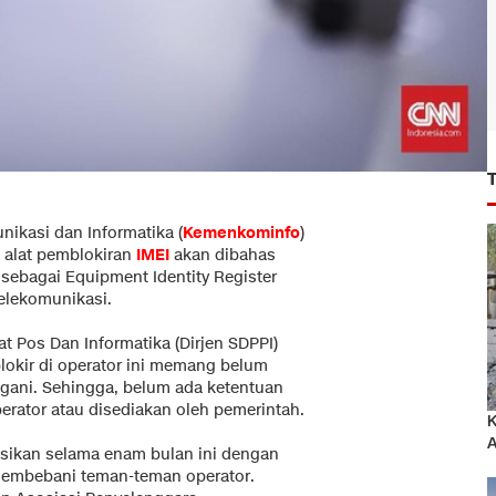
ikasi dan Informatika (
Kemenkominfo
)
alat pemblokiran
IMEI
akan dibahas
sebagai Equipment Identity Register
telekomunikasi.
t Pos Dan Informatika (Dirjen SDPPI)
lokir di operator ini memang belum
ngani. Sehingga, belum ada ketentuan
erator atau disediakan oleh pemerintah.
K
A
kusikan selama enam bulan ini dengan
u membebani teman-teman operator.