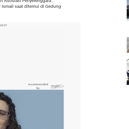
an Asosiasi Penyelenggara
r Ismail saat ditemui di Gedung
MENT