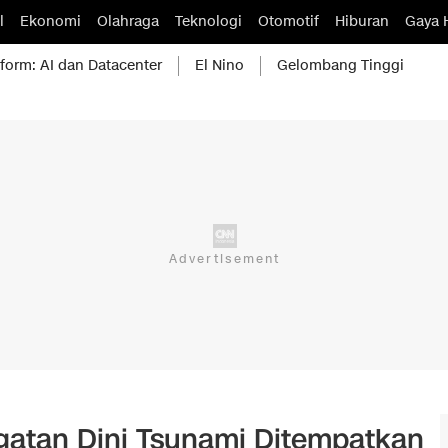
l
Ekonomi
Olahraga
Teknologi
Otomotif
Hiburan
Gaya 
form: AI dan Datacenter
El Nino
Gelombang Tinggi
gatan Dini Tsunami Ditempatkan