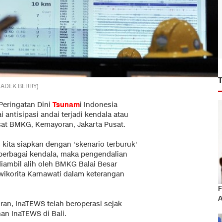
/ ADEK BERRY)
Peringatan Dini
Tsunam
i
Indonesia
i antisipasi andai terjadi kendala atau
at BMKG, Kemayoran, Jakarta Pusat.
s kita siapkan dengan 'skenario terburuk'
berbagai kendala, maka pengendalian
iambil alih oleh BMKG Balai Besar
wikorita Karnawati dalam keterangan
F
A
an, InaTEWS telah beroperasi sejak
an InaTEWS di Bali.