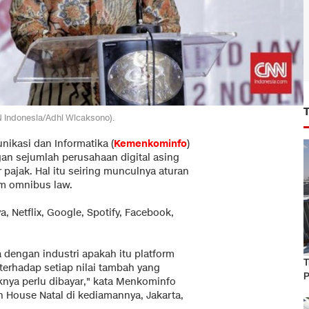
N Indonesia/Adhi Wicaksono).
ikasi dan Informatika (
Kemenkominfo
)
n sejumlah perusahaan digital asing
pajak. Hal itu seiring munculnya aturan
am omnibus law.
, Netflix, Google, Spotify, Facebook,
dengan industri apakah itu platform
T
terhadap setiap nilai tambah yang
P
knya perlu dibayar," kata Menkominfo
 House Natal di kediamannya, Jakarta,