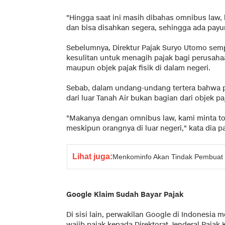
"Hingga saat ini masih dibahas omnibus law
dan bisa disahkan segera, sehingga ada pay
Sebelumnya, Direktur Pajak Suryo Utomo se
kesulitan untuk menagih pajak bagi perusahaa
maupun objek pajak fisik di dalam negeri.
Sebab, dalam undang-undang tertera bahwa p
dari luar Tanah Air bukan bagian dari objek pa
"Makanya dengan omnibus law, kami minta to
meskipun orangnya di luar negeri," kata dia p
Lihat juga:
Menkominfo Akan Tindak Pembuat S
Google Klaim Sudah Bayar Pajak
Di sisi lain, perwakilan Google di Indonesia
wajib pajak kepada Direktorat Jenderal Pajak