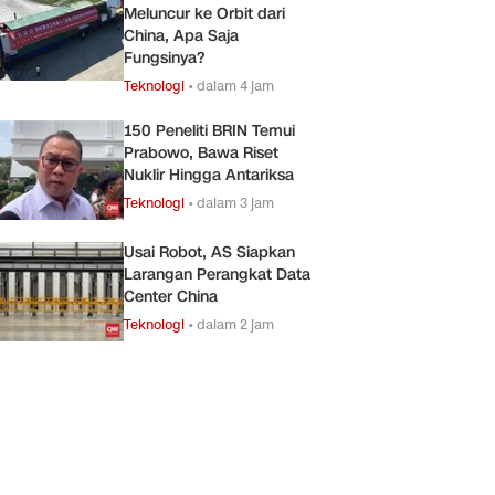
Meluncur ke Orbit dari
China, Apa Saja
Fungsinya?
Teknologi
•
dalam 4 jam
150 Peneliti BRIN Temui
Prabowo, Bawa Riset
Nuklir Hingga Antariksa
Teknologi
•
dalam 3 jam
Usai Robot, AS Siapkan
Larangan Perangkat Data
Center China
Teknologi
•
dalam 2 jam