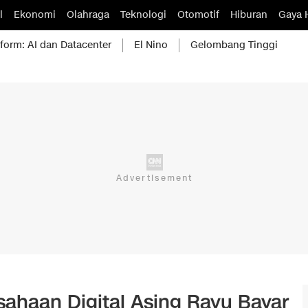
l
Ekonomi
Olahraga
Teknologi
Otomotif
Hiburan
Gaya 
form: AI dan Datacenter
El Nino
Gelombang Tinggi
sahaan Digital Asing Rayu Bayar