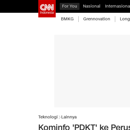
For You
Nasional
Internasiona
BMKG
Grennovation
Long
Teknologi
Lainnya
Kominfo 'PDKT' ke Peru