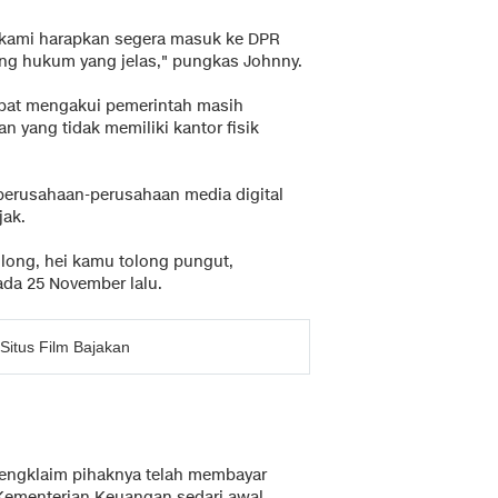
, kami harapkan segera masuk ke DPR
ung hukum yang jelas," pungkas Johnny.
mpat mengakui pemerintah masih
n yang tidak memiliki kantor fisik
erusahaan-perusahaan media digital
jak.
long, hei kamu tolong pungut,
ada 25 November lalu.
itus Film Bajakan
 mengklaim pihaknya telah membayar
 Kementerian Keuangan sedari awal