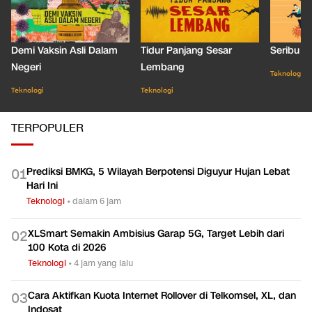
Demi Vaksin Asli Dalam
Tidur Panjang Sesar
Seribu J
Negeri
Lembang
Teknologi
Teknologi
Teknologi
TERPOPULER
Prediksi BMKG, 5 Wilayah Berpotensi Diguyur Hujan Lebat
0
1
Hari Ini
Teknologi
•
dalam 6 jam
XLSmart Semakin Ambisius Garap 5G, Target Lebih dari
0
2
100 Kota di 2026
Teknologi
•
4 jam yang lalu
Cara Aktifkan Kuota Internet Rollover di Telkomsel, XL, dan
0
3
Indosat