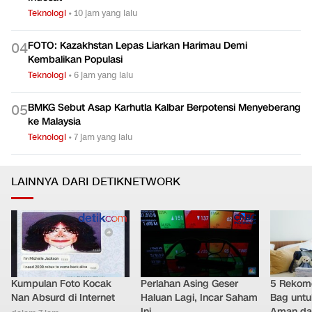
Teknologi
•
10 jam yang lalu
FOTO: Kazakhstan Lepas Liarkan Harimau Demi
0
4
Kembalikan Populasi
Teknologi
•
6 jam yang lalu
BMKG Sebut Asap Karhutla Kalbar Berpotensi Menyeberang
0
5
ke Malaysia
Teknologi
•
7 jam yang lalu
LAINNYA DARI DETIKNETWORK
Kumpulan Foto Kocak
Perlahan Asing Geser
5 Rekome
Nan Absurd di Internet
Haluan Lagi, Incar Saham
Bag untu
Ini
Aman da