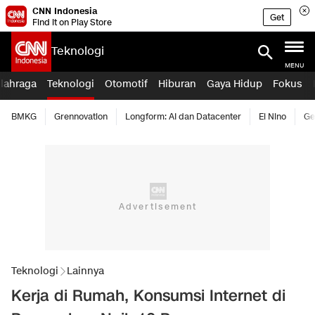
CNN Indonesia
Get
Find it on Play Store
Teknologi
MENU
lahraga
Teknologi
Otomotif
Hiburan
Gaya Hidup
Fokus
BMKG
Grennovation
Longform: AI dan Datacenter
El Nino
Ge
Teknologi
Lainnya
Kerja di Rumah, Konsumsi Internet di