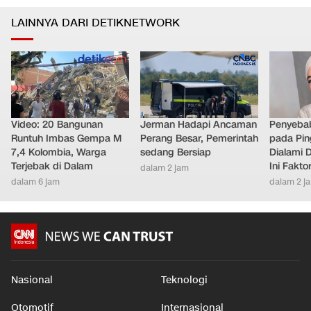
LAINNYA DARI DETIKNETWORK
Video: 20 Bangunan
Jerman Hadapi Ancaman
Penyebab
Runtuh Imbas Gempa M
Perang Besar, Pemerintah
pada Pin
7,4 Kolombia, Warga
sedang Bersiap
Dialami D
Terjebak di Dalam
Ini Fakt
dalam 2 jam
dalam 6 jam
dalam 2 j
Nasional
Teknologi
Otomotif
Internasional