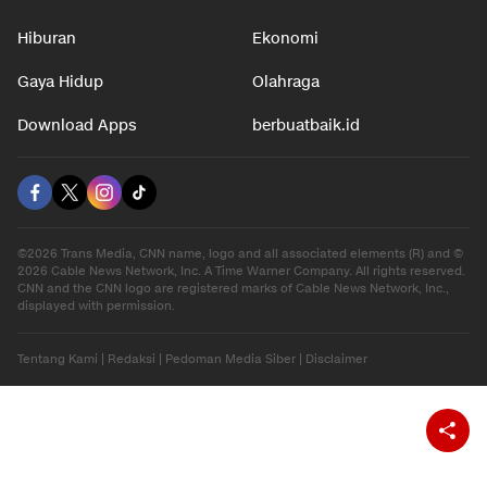
Hiburan
Ekonomi
Gaya Hidup
Olahraga
Download Apps
berbuatbaik.id
©2026 Trans Media, CNN name, logo and all associated elements (R) and ©
2026 Cable News Network, Inc. A Time Warner Company. All rights reserved.
CNN and the CNN logo are registered marks of Cable News Network, Inc.,
displayed with permission.
Tentang Kami
|
Redaksi
|
Pedoman Media Siber
|
Disclaimer