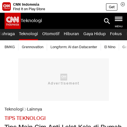
CNN Indonesia
Get
Find it on Play Store
Teknologi
MENU
lahraga
Teknologi
Otomotif
Hiburan
Gaya Hidup
Fokus
BMKG
Grennovation
Longform: AI dan Datacenter
El Nino
Ge
Teknologi
Lainnya
TIPS TEKNOLOGI