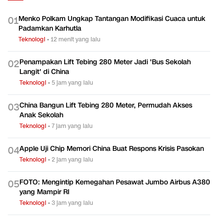
Menko Polkam Ungkap Tantangan Modifikasi Cuaca untuk
0
1
Padamkan Karhutla
Teknologi
•
12 menit yang lalu
Penampakan Lift Tebing 280 Meter Jadi 'Bus Sekolah
0
2
Langit' di China
Teknologi
•
5 jam yang lalu
China Bangun Lift Tebing 280 Meter, Permudah Akses
0
3
Anak Sekolah
Teknologi
•
7 jam yang lalu
Apple Uji Chip Memori China Buat Respons Krisis Pasokan
0
4
Teknologi
•
2 jam yang lalu
FOTO: Mengintip Kemegahan Pesawat Jumbo Airbus A380
0
5
yang Mampir RI
Teknologi
•
3 jam yang lalu