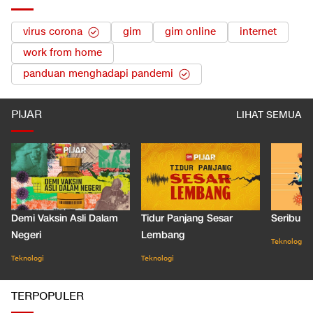
virus corona
gim
gim online
internet
work from home
panduan menghadapi pandemi
PIJAR
LIHAT SEMUA
Demi Vaksin Asli Dalam
Tidur Panjang Sesar
Seribu J
Negeri
Lembang
Teknologi
Teknologi
Teknologi
TERPOPULER