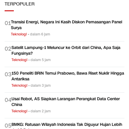
TERPOPULER
Transisi Energi, Negara Ini Kasih Diskon Pemasangan Panel
0
1
Surya
Teknologi
•
dalam 6 jam
Satelit Lampung-1 Meluncur ke Orbit dari China, Apa Saja
0
2
Fungsinya?
Teknologi
•
dalam 5 jam
150 Peneliti BRIN Temui Prabowo, Bawa Riset Nuklir Hingga
0
3
Antariksa
Teknologi
•
dalam 3 jam
Usai Robot, AS Siapkan Larangan Perangkat Data Center
0
4
China
Teknologi
•
dalam 2 jam
BMKG: Ratusan Wilayah Indonesia Tak Diguyur Hujan Lebih
0
5