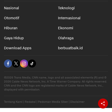
Nasional
Teknologi
Otomotif
Internasional
Hiburan
Ekonomi
Gaya Hidup
Olahraga
Download Apps
berbuatbaik.id
©2026 Trans Media, CNN name, logo and all associated elements (R) and ©
2026 Cable News Network, Inc. A Time Warner Company. All rights reserved.
CNN and the CNN logo are registered marks of Cable News Network, Inc.,
displayed with permission.
Tentang Kami
|
Redaksi
|
Pedoman Media Siber
|
Disclaimer