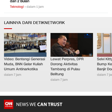
dari 2 Bulan
Teknologi
•
dalam 1 jam
LAINNYA DARI DETIKNETWORK
Video: Bentengi Generasi
Lewat Perpres, DPR
Selvi Ki
Muda, BNN Gelar Kuliah
Dorong Aktivitas
Bump Ke
Umum Antinarkotika
Tambang di Pulau
Banjir D
Belitung
dalam 7 jam
dalam 7 j
dalam 7 jam