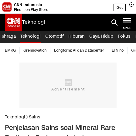
CNN Indonesia
Get
Find it on Play Store
Teknologi
MENU
lahraga
Teknologi
Otomotif
Hiburan
Gaya Hidup
Fokus
BMKG
Grennovation
Longform: AI dan Datacenter
El Nino
Ge
Teknologi
Sains
Penjelasan Sains soal Mineral Rare