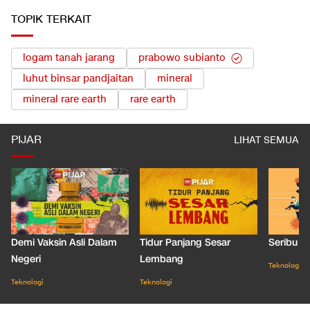
TOPIK TERKAIT
logam tanah jarang
prabowo subianto
luhut binsar pandjaitan
mineral
mineral rare earth
rare earth
PIJAR
LIHAT SEMUA
Demi Vaksin Asli Dalam
Tidur Panjang Sesar
Seribu J
Negeri
Lembang
Teknologi
Teknologi
Teknologi