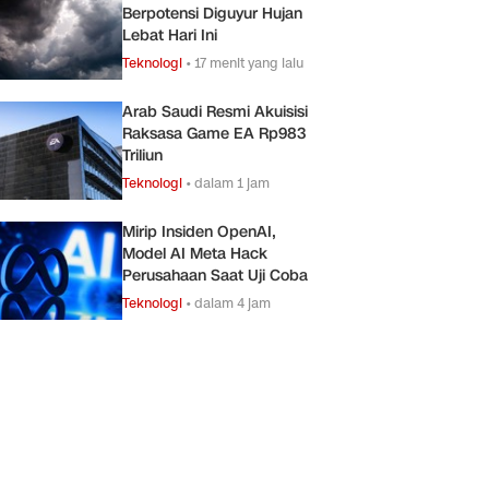
Berpotensi Diguyur Hujan
Lebat Hari Ini
Teknologi
•
17 menit yang lalu
Arab Saudi Resmi Akuisisi
Raksasa Game EA Rp983
Triliun
Teknologi
•
dalam 1 jam
Mirip Insiden OpenAI,
Model AI Meta Hack
Perusahaan Saat Uji Coba
Teknologi
•
dalam 4 jam