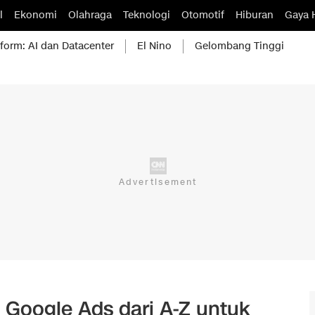
l
Ekonomi
Olahraga
Teknologi
Otomotif
Hiburan
Gaya 
form: AI dan Datacenter
El Nino
Gelombang Tinggi
oogle Ads dari A-Z untuk