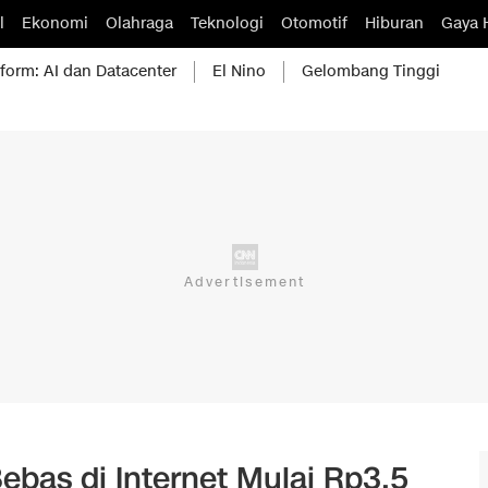
l
Ekonomi
Olahraga
Teknologi
Otomotif
Hiburan
Gaya 
form: AI dan Datacenter
El Nino
Gelombang Tinggi
Bebas di Internet Mulai Rp3,5