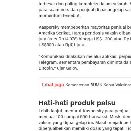
terbesar dan paling kompleks dalam sejarah.
para scammers dan penjual di pasar gelap s
momentum tersebut.
Kaspersky membeberkan mayoritas penjual bera
Amerika Serikat. Harga per dosis vaksin diban
juta (kurs Rp14.378) hingga US$1.200 atau Rp17
US$500 atau Rp7,1 juta.
"Komunikasi dilakukan melalui aplikasi perpe
Telegram, sementara pembayaran diminta dal
Bitcoin," ujar Galov.
Lihat juga:
Kementerian BUMN Kebut Vaksinasi
Hati-hati produk palsu
Lebih lanjut, menurut Kaspersky para penjual d
menjual 100 sampai 500 transaksi. Meski demi
vaksin yang dijual gelap ini. Masih mejadi p
diperjualbelikan memiliki dosis yang tepat. T