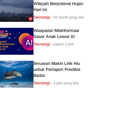
Wilayah Berpotensi Hujan
Hari Ini
Teknologi
•
32 menit yang lalu
Waspada! Misinformasi
Sasar Anak Lewat AI
Teknologi
•
dalam 1 jam
Ilmuwan Makin Lirik Hiu
untuk Pertajam Prediksi
Badai
Teknologi
•
4 jam yang lalu