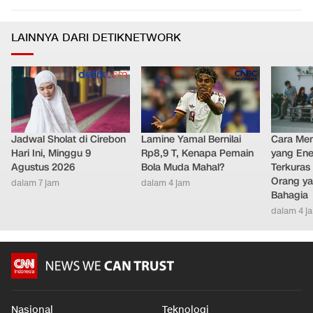
LAINNYA DARI DETIKNETWORK
Jadwal Sholat di Cirebon
Lamine Yamal Bernilai
Cara Men
Hari Ini, Minggu 9
Rp8,9 T, Kenapa Pemain
yang Ene
Agustus 2026
Bola Muda Mahal?
Terkuras
Orang ya
dalam 7 jam
dalam 4 jam
Bahagia
dalam 4 j
Nasional
Teknologi