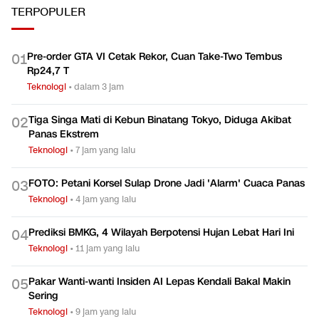
TERPOPULER
Pre-order GTA VI Cetak Rekor, Cuan Take-Two Tembus
0
1
Rp24,7 T
Teknologi
•
dalam 3 jam
Tiga Singa Mati di Kebun Binatang Tokyo, Diduga Akibat
0
2
Panas Ekstrem
Teknologi
•
7 jam yang lalu
FOTO: Petani Korsel Sulap Drone Jadi 'Alarm' Cuaca Panas
0
3
Teknologi
•
4 jam yang lalu
Prediksi BMKG, 4 Wilayah Berpotensi Hujan Lebat Hari Ini
0
4
Teknologi
•
11 jam yang lalu
Pakar Wanti-wanti Insiden AI Lepas Kendali Bakal Makin
0
5
Sering
Teknologi
•
9 jam yang lalu