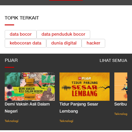
TOPIK TERKAIT
data bocor
data penduduk bocor
kebocoran data
dunia digital
hacker
PIJAR
LIHAT SEMUA
Demi Vaksin Asli Dalam
Tidur Panjang Sesar
Seribu J
Negeri
Lembang
Teknologi
Teknologi
Teknologi