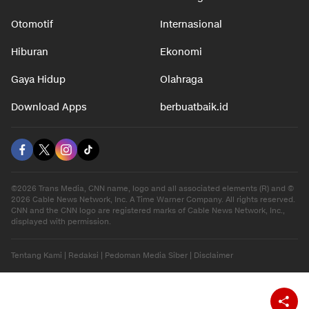
Otomotif
Internasional
Hiburan
Ekonomi
Gaya Hidup
Olahraga
Download Apps
berbuatbaik.id
©2026 Trans Media, CNN name, logo and all associated elements (R) and ©
2026 Cable News Network, Inc. A Time Warner Company. All rights reserved.
CNN and the CNN logo are registered marks of Cable News Network, Inc.,
displayed with permission.
Tentang Kami
|
Redaksi
|
Pedoman Media Siber
|
Disclaimer