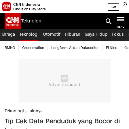
CNN Indonesia
Get
Find it on Play Store
Teknologi
MENU
lahraga
Teknologi
Otomotif
Hiburan
Gaya Hidup
Fokus
BMKG
Grennovation
Longform: AI dan Datacenter
El Nino
Ge
Teknologi
Lainnya
Tip Cek Data Penduduk yang Bocor di