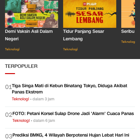
Demi Vaksin Asli Dalam
Tidur Panjang Sesar
Seribu J
Negeri
Lembang
Teknologi
Teknologi
Teknologi
TERPOPULER
Tiga Singa Mati di Kebun Binatang Tokyo, Diduga Akibat
0
1
Panas Ekstrem
Teknologi
•
dalam 3 jam
FOTO: Petani Korsel Sulap Drone Jadi 'Alarm' Cuaca Panas
0
2
Teknologi
•
dalam 6 jam
Prediksi BMKG, 4 Wilayah Berpotensi Hujan Lebat Hari Ini
0
3