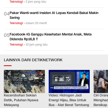
Teknologi
•
2 jam yang lalu
Pakar Wanti-wanti Insiden AI Lepas Kendali Bakal Makin
0
4
Sering
Teknologi
•
dalam 20 menit
Facebook-IG Ganggu Kesehatan Mental Anak, Meta
0
5
Didenda Rp16,8 T
Teknologi
•
10 jam yang lalu
LAINNYA DARI DETIKNETWORK
Kecerobohan Sekian
Video: Hidrogen Jadi
Ciri Oran
Detik, Puluhan Nyawa
Energi Hijau, Bisa Untuk
Menghad
Melayang
Bus - Alat Berat Tambang
Bersikap