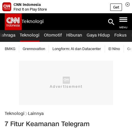
CNN Indonesia
Get
Find it on Play Store
Teknologi
MENU
lahraga
Teknologi
Otomotif
Hiburan
Gaya Hidup
Fokus
BMKG
Grennovation
Longform: AI dan Datacenter
El Nino
Ge
Teknologi
Lainnya
7 Fitur Keamanan Telegram