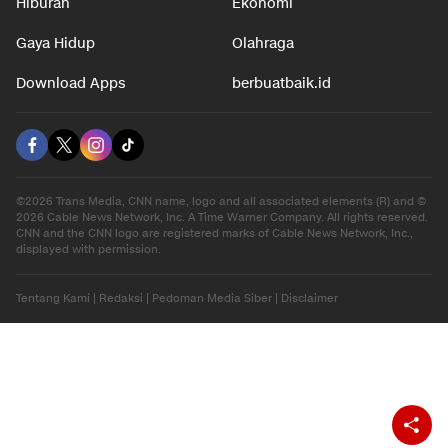
Hiburan
Ekonomi
Gaya Hidup
Olahraga
Download Apps
berbuatbaik.id
©2026 Trans Media, CNN name, logo and all associated elements (R) and ©
2026 Cable News Network, Inc. A Time Warner Company. All rights reserved.
CNN and the CNN logo are registered marks of Cable News Network, Inc.,
displayed with permission.
Tentang Kami
|
Redaksi
|
Pedoman Media Siber
|
Disclaimer