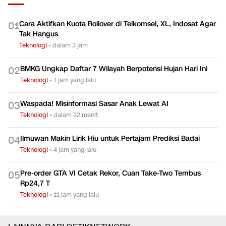
Cara Aktifkan Kuota Rollover di Telkomsel, XL, Indosat Agar
0
1
Tak Hangus
Teknologi
•
dalam 3 jam
BMKG Ungkap Daftar 7 Wilayah Berpotensi Hujan Hari Ini
0
2
Teknologi
•
1 jam yang lalu
Waspada! Misinformasi Sasar Anak Lewat AI
0
3
Teknologi
•
dalam 32 menit
Ilmuwan Makin Lirik Hiu untuk Pertajam Prediksi Badai
0
4
Teknologi
•
4 jam yang lalu
Pre-order GTA VI Cetak Rekor, Cuan Take-Two Tembus
0
5
Rp24,7 T
Teknologi
•
11 jam yang lalu