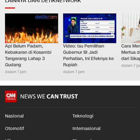
LAINNYA DARI DETIKNETWORK
Api Belum Padam,
Video: Isu Pemilihan
Cara Men
Kebakaran di Kosambi
Gubernur BI Jadi
Mertua d
Tangerang Lahap 3
Perhatian, Ini Efeknya ke
dari Sik
Gudang
Rupiah
dalam 7 j
dalam 7 jam
dalam 7 jam
Nasional
Teknologi
Otomotif
Internasional