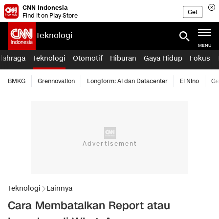
CNN Indonesia
Get
Find it on Play Store
Teknologi
MENU
lahraga
Teknologi
Otomotif
Hiburan
Gaya Hidup
Fokus
BMKG
Grennovation
Longform: AI dan Datacenter
El Nino
Ge
Teknologi
Lainnya
Cara Membatalkan Report atau