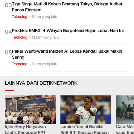
Tiga Singa Mati di Kebun Binatang Tokyo, Diduga Akibat
0
3
Panas Ekstrem
Teknologi
•
6 jam yang lalu
Prediksi BMKG, 4 Wilayah Berpotensi Hujan Lebat Hari Ini
0
4
Teknologi
•
11 jam yang lalu
Pakar Wanti-wanti Insiden AI Lepas Kendali Bakal Makin
0
5
Sering
Teknologi
•
9 jam yang lalu
LAINNYA DARI DETIKNETWORK
Irjen Herry Heryawan
Lamine Yamal Bernilai
Cara Men
Lantik Pengprov FPTI
Rp8,9 T, Kenapa Pemain
yang Ene