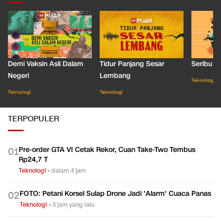
Demi Vaksin Asli Dalam
Tidur Panjang Sesar
Seribu J
Negeri
Lembang
Teknologi
Teknologi
Teknologi
TERPOPULER
Pre-order GTA VI Cetak Rekor, Cuan Take-Two Tembus
0
1
Rp24,7 T
Teknologi
•
dalam 4 jam
FOTO: Petani Korsel Sulap Drone Jadi 'Alarm' Cuaca Panas
0
2
Teknologi
•
3 jam yang lalu