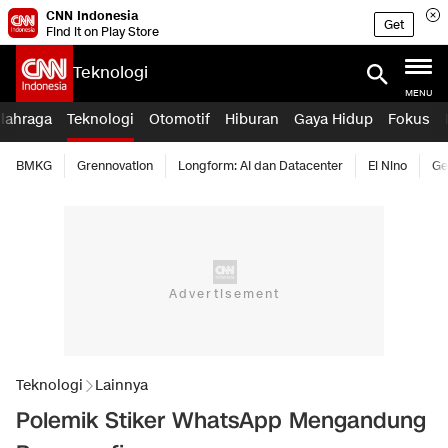
CNN Indonesia
Get
Find it on Play Store
Teknologi
MENU
lahraga
Teknologi
Otomotif
Hiburan
Gaya Hidup
Fokus
BMKG
Grennovation
Longform: AI dan Datacenter
El Nino
Ge
Teknologi
Lainnya
Polemik Stiker WhatsApp Mengandung