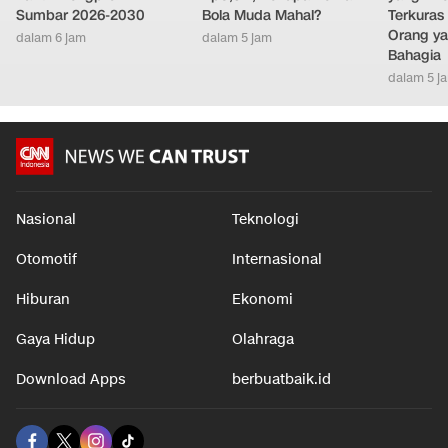
Sumbar 2026-2030
Bola Muda Mahal?
Terkuras
Orang ya
dalam 6 jam
dalam 5 jam
Bahagia
dalam 5 j
Nasional
Teknologi
Otomotif
Internasional
Hiburan
Ekonomi
Gaya Hidup
Olahraga
Download Apps
berbuatbaik.id