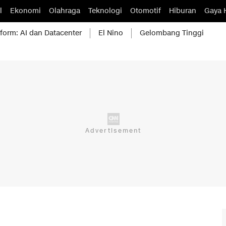
l
Ekonomi
Olahraga
Teknologi
Otomotif
Hiburan
Gaya 
form: AI dan Datacenter
El Nino
Gelombang Tinggi