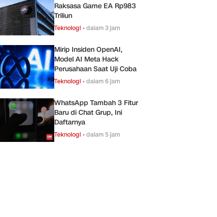
Raksasa Game EA Rp983
Triliun
Teknologi
•
dalam 3 jam
Mirip Insiden OpenAI,
Model AI Meta Hack
Perusahaan Saat Uji Coba
Teknologi
•
dalam 6 jam
WhatsApp Tambah 3 Fitur
Baru di Chat Grup, Ini
Daftarnya
Teknologi
•
dalam 5 jam