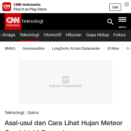
CNN Indonesia
Get
Find it on Play Store
Teknologi
MENU
lahraga
Teknologi
Otomotif
Hiburan
Gaya Hidup
Fokus
BMKG
Grennovation
Longform: AI dan Datacenter
El Nino
Ge
Teknologi
Sains
Asal-usul dan Cara Lihat Hujan Meteor