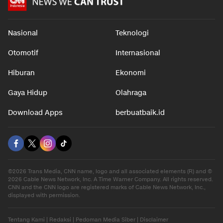
Nasional
Teknologi
Otomotif
Internasional
Hiburan
Ekonomi
Gaya Hidup
Olahraga
Download Apps
berbuatbaik.id
©2026 Trans Media, CNN name, logo and all associated elements (R) and ©
2026 Cable News Network, Inc. A Time Warner Company. All rights reserved.
CNN and the CNN logo are registered marks of Cable News Network, Inc.,
displayed with permission.
Tentang Kami
|
Redaksi
|
Pedoman Media Siber
|
Disclaimer