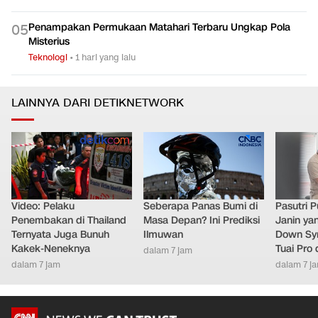
Penampakan Permukaan Matahari Terbaru Ungkap Pola
0
5
Misterius
Teknologi
•
1 hari yang lalu
LAINNYA DARI DETIKNETWORK
Video: Pelaku
Seberapa Panas Bumi di
Pasutri 
Penembakan di Thailand
Masa Depan? Ini Prediksi
Janin ya
Ternyata Juga Bunuh
Ilmuwan
Down Syn
Kakek-Neneknya
Tuai Pro
dalam 7 jam
dalam 7 jam
dalam 7 j