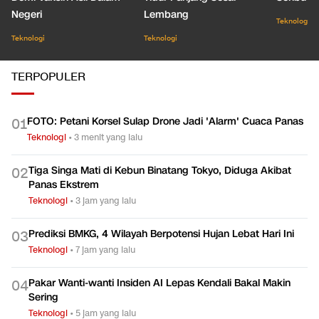
Negeri
Lembang
Teknologi
Teknologi
Teknologi
TERPOPULER
FOTO: Petani Korsel Sulap Drone Jadi 'Alarm' Cuaca Panas
0
1
Teknologi
•
3 menit yang lalu
Tiga Singa Mati di Kebun Binatang Tokyo, Diduga Akibat
0
2
Panas Ekstrem
Teknologi
•
3 jam yang lalu
Prediksi BMKG, 4 Wilayah Berpotensi Hujan Lebat Hari Ini
0
3
Teknologi
•
7 jam yang lalu
Pakar Wanti-wanti Insiden AI Lepas Kendali Bakal Makin
0
4
Sering
Teknologi
•
5 jam yang lalu