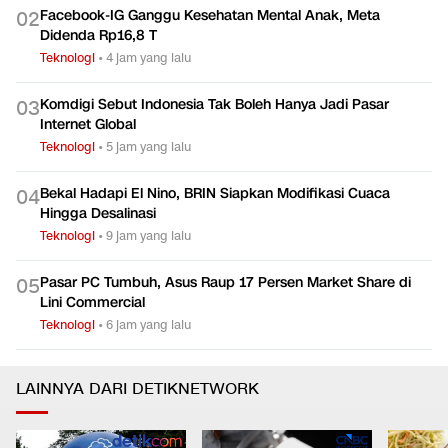
Facebook-IG Ganggu Kesehatan Mental Anak, Meta
0
2
Didenda Rp16,8 T
Teknologi
•
4 jam yang lalu
Komdigi Sebut Indonesia Tak Boleh Hanya Jadi Pasar
0
3
Internet Global
Teknologi
•
5 jam yang lalu
Bekal Hadapi El Nino, BRIN Siapkan Modifikasi Cuaca
0
4
Hingga Desalinasi
Teknologi
•
9 jam yang lalu
Pasar PC Tumbuh, Asus Raup 17 Persen Market Share di
0
5
Lini Commercial
Teknologi
•
6 jam yang lalu
LAINNYA DARI DETIKNETWORK