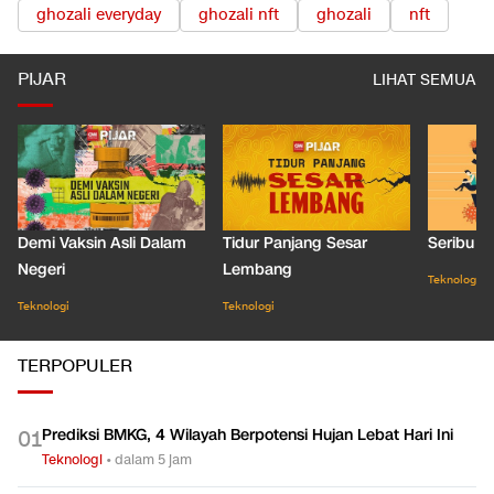
ghozali everyday
ghozali nft
ghozali
nft
PIJAR
LIHAT SEMUA
Demi Vaksin Asli Dalam
Tidur Panjang Sesar
Seribu J
Negeri
Lembang
Teknologi
Teknologi
Teknologi
TERPOPULER
Prediksi BMKG, 4 Wilayah Berpotensi Hujan Lebat Hari Ini
0
1
Teknologi
•
dalam 5 jam