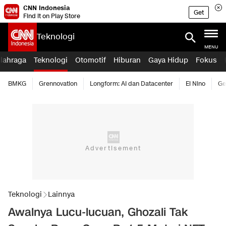
CNN Indonesia
Get
Find it on Play Store
Teknologi
MENU
lahraga
Teknologi
Otomotif
Hiburan
Gaya Hidup
Fokus
BMKG
Grennovation
Longform: AI dan Datacenter
El Nino
Ge
Teknologi
Lainnya
Awalnya Lucu-lucuan, Ghozali Tak