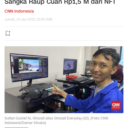
Sangka Raup Cuan Rp1,5 M dari NFT
CNN Indonesia
Jumat, 14 Jan 2022 15:05 WIB
Sultan Gustaf AL Ghozali alias Ghozali Everyday (22). (Foto: CNN
Indonesia/Damar Sinuko)