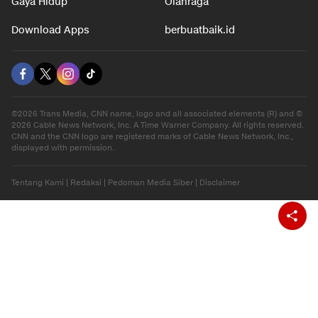
Gaya Hidup
Olahraga
Download Apps
berbuatbaik.id
©2026 Trans Media, CNN name, logo and all associated elements (R) and ©
2026 Cable News Network, Inc. A Time Warner Company. All rights reserved.
CNN and the CNN logo are registered marks of Cable News Network, Inc.,
displayed with permission.
Tentang Kami
|
Redaksi
|
Pedoman Media Siber
|
Disclaimer