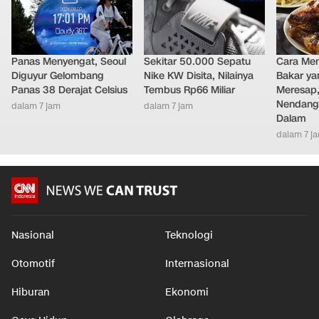
Panas Menyengat, Seoul
Sekitar 50.000 Sepatu
Cara Me
Diguyur Gelombang
Nike KW Disita, Nilainya
Bakar ya
Panas 38 Derajat Celsius
Tembus Rp66 Miliar
Meresap
Nendang
dalam 7 jam
dalam 7 jam
Dalam
dalam 7 j
Nasional
Teknologi
Otomotif
Internasional
Hiburan
Ekonomi