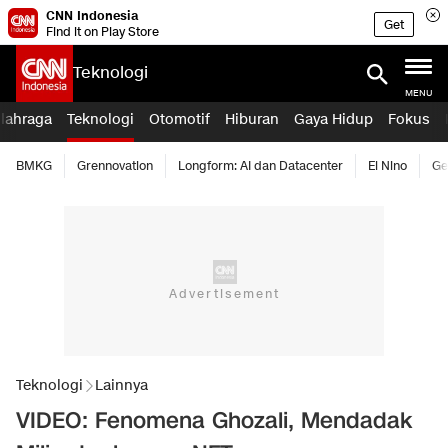
CNN Indonesia
Get
Find it on Play Store
Teknologi
MENU
lahraga
Teknologi
Otomotif
Hiburan
Gaya Hidup
Fokus
BMKG
Grennovation
Longform: AI dan Datacenter
El Nino
Ge
Teknologi
Lainnya
VIDEO: Fenomena Ghozali, Mendadak