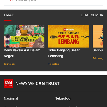
PIJAR
LIHAT SEMUA
Demi Vaksin Asli Dalam
Tidur Panjang Sesar
Seribu J
Negeri
Lembang
Teknologi
Teknologi
Teknologi
Nasional
Teknologi