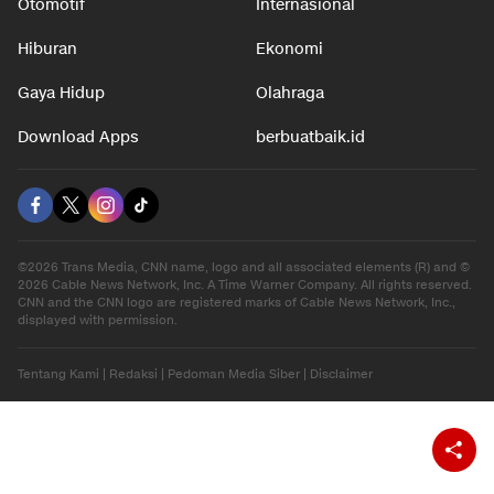
Otomotif
Internasional
Hiburan
Ekonomi
Gaya Hidup
Olahraga
Download Apps
berbuatbaik.id
©2026 Trans Media, CNN name, logo and all associated elements (R) and ©
2026 Cable News Network, Inc. A Time Warner Company. All rights reserved.
CNN and the CNN logo are registered marks of Cable News Network, Inc.,
displayed with permission.
Tentang Kami
|
Redaksi
|
Pedoman Media Siber
|
Disclaimer