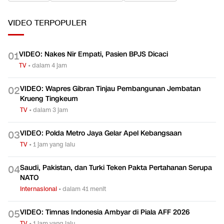
VIDEO
TERPOPULER
VIDEO: Nakes Nir Empati, Pasien BPJS Dicaci
0
1
TV
•
dalam 4 jam
VIDEO: Wapres Gibran Tinjau Pembangunan Jembatan
0
2
Krueng Tingkeum
TV
•
dalam 3 jam
VIDEO: Polda Metro Jaya Gelar Apel Kebangsaan
0
3
TV
•
1 jam yang lalu
Saudi, Pakistan, dan Turki Teken Pakta Pertahanan Serupa
0
4
NATO
Internasional
•
dalam 41 menit
VIDEO: Timnas Indonesia Ambyar di Piala AFF 2026
0
5
TV
•
1 jam yang lalu