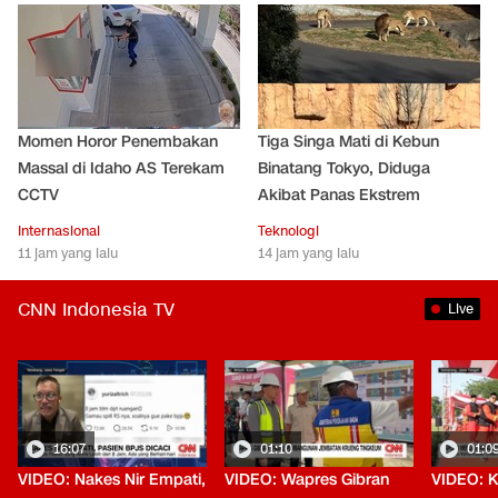
Momen Horor Penembakan
Tiga Singa Mati di Kebun
Massal di Idaho AS Terekam
Binatang Tokyo, Diduga
CCTV
Akibat Panas Ekstrem
Internasional
Teknologi
11 jam yang lalu
14 jam yang lalu
CNN Indonesia TV
Live
16:07
01:10
01:0
VIDEO: Nakes Nir Empati,
VIDEO: Wapres Gibran
VIDEO: K