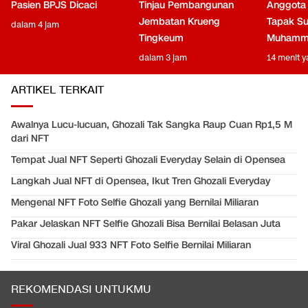
Pasien BPJS Dicaci
Tinjau Pembangunan
Anggota
Jembatan Krueng
Tapak Su
dalam 4 jam
Tingkeum
Muhamm
dalam 3 jam
14 menit y
ARTIKEL TERKAIT
Awalnya Lucu-lucuan, Ghozali Tak Sangka Raup Cuan Rp1,5 M
dari NFT
Tempat Jual NFT Seperti Ghozali Everyday Selain di Opensea
Langkah Jual NFT di Opensea, Ikut Tren Ghozali Everyday
Mengenal NFT Foto Selfie Ghozali yang Bernilai Miliaran
Pakar Jelaskan NFT Selfie Ghozali Bisa Bernilai Belasan Juta
Viral Ghozali Jual 933 NFT Foto Selfie Bernilai Miliaran
REKOMENDASI UNTUKMU