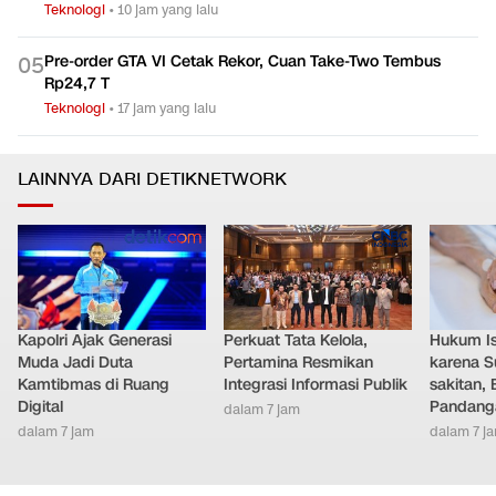
Teknologi
•
10 jam yang lalu
Pre-order GTA VI Cetak Rekor, Cuan Take-Two Tembus
0
5
Rp24,7 T
Teknologi
•
17 jam yang lalu
LAINNYA DARI DETIKNETWORK
Kapolri Ajak Generasi
Perkuat Tata Kelola,
Hukum Ist
Muda Jadi Duta
Pertamina Resmikan
karena S
Kamtibmas di Ruang
Integrasi Informasi Publik
sakitan, 
Digital
Pandang
dalam 7 jam
dalam 7 jam
dalam 7 j