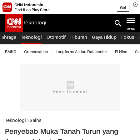
CNN Indonesia
Get
Find it on Play Store
Teknologi
MENU
lahraga
Teknologi
Otomotif
Hiburan
Gaya Hidup
Fokus
BMKG
Grennovation
Longform: AI dan Datacenter
El Nino
Ge
Teknologi
Sains
Penyebab Muka Tanah Turun yang