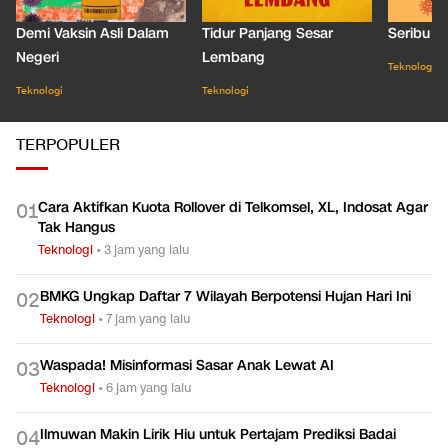
Demi Vaksin Asli Dalam
Tidur Panjang Sesar
Seribu J
Negeri
Lembang
Teknologi
Teknologi
Teknologi
TERPOPULER
Cara Aktifkan Kuota Rollover di Telkomsel, XL, Indosat Agar
0
1
Tak Hangus
Teknologi
•
3 jam yang lalu
BMKG Ungkap Daftar 7 Wilayah Berpotensi Hujan Hari Ini
0
2
Teknologi
•
7 jam yang lalu
Waspada! Misinformasi Sasar Anak Lewat AI
0
3
Teknologi
•
6 jam yang lalu
Ilmuwan Makin Lirik Hiu untuk Pertajam Prediksi Badai
0
4