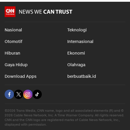
Nasional
Teknologi
Otomotif
Internasional
Hiburan
Ekonomi
Gaya Hidup
Olahraga
Download Apps
berbuatbaik.id
©2026 Trans Media, CNN name, logo and all associated elements (R) and ©
2026 Cable News Network, Inc. A Time Warner Company. All rights reserved.
CNN and the CNN logo are registered marks of Cable News Network, Inc.,
displayed with permission.